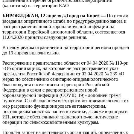
Изменения в перечне ограничительных мероприятий
сделаны
(карантина) на территории ЕАО
некоторые
послабления
БИРОБИДЖАН, 12 апреля, «Город на Бире»
— По итогам
заседания оперативного штаба по предупреждению завоза и
распространения новой коронавирусной инфекции на
территории Еврейской автономной области, состоявшегося
11.04.2020 приняты следующие решения.
В целом режим ограничений на территории региона продлён
до 19 апреля включительно.
Распоряжение правительства области от 04.04.2020 № 119-рп
«Об организациях, на которые не распространяется указ
президента Российской Федерации от 02.04.2020 № 239 «О
мерах по обеспечению санитарно-эпидемиологического
благополучия населения на территории Российской
Федерации в связи с распространением новой
коронавирусной инфекции (COVID-19)» дополнен тремя
пунктами. С соблюдением всех противоэпидемиологических
мер разрешено функционировать автомастерским,
поставщикам запасных частей к технике, а также юрлицам и
ИП, которые обеспечивают транспортно-логистические
операции по сельскохозяйственным культурам.
Продлён запрет на деятельность организаций, определённых