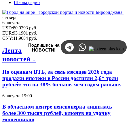
Школа радио
четверг
6 августа
USD
:
80.9293
руб.
EUR
:
93.1901
руб.
CNY
:
11.9684
руб.
Подпишись на
Лента
НОВОСТИ!
новостей ↓
По оценкам ВТБ, за семь месяцев 2026 года
продажи ипотеки в России достигли 2,6* трлн
рублей: это на 38% больше, чем годом раньше.
6 августа 19:00
В областном центре пенсионерка лишилась
более 300 тысяч рублей, клюнув на удочку
мошенников