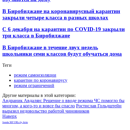
В Биробиджане на коронавирусный карантин
закрыли четыре класса в разных школах
С 6 декабря на карантин по COVID-19 закрыли
три класса в Биробиджане
В Биробиджане в течение двух недель
школьники семи классов будут обучаться дома
Теги
режим самоизоляции
карантин по коронавирусу
режим ограничений
Другие материалы в этой категории:
Андраник Авдалян: Решение о вводе режима ЧС помогло бы
многим, а кого-то и вовсе бы спасло
Ростислав Гольдштейн
выразил недовольство работой чиновников
Наверх
Joomla SEF URLs by Artio