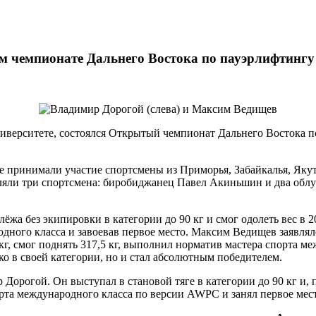
 чемпионате Дальнего Востока по пауэрлифтингу
ниверситете, состоялся Открытый чемпионат Дальнего Востока п
 принимали участие спортсмены из Приморья, Забайкалья, Якут
ляли три спортсмена: биробиджанец Павел Акиньшин и два обл
жа без экипировки в категории до 90 кг и смог одолеть вес в 2
дного класса и завоевав первое место. Максим Ведищев заявлялс
 кг, смог поднять 317,5 кг, выполнил норматив мастера спорта м
ько в своей категории, но и стал абсолютным победителем.
Дорогой. Он выступал в становой тяге в категории до 90 кг и, п
рта международного класса по версии AWPC и занял первое мест