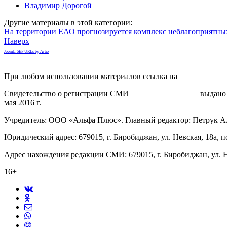
Владимир Дорогой
Другие материалы в этой категории:
На территории ЕАО прогнозируется комплекс неблагоприятны
Наверх
Joomla SEF URLs by Artio
При любом использовании материалов ссылка на
gorodnabire.ru
Свидетельство о регистрации СМИ
ЭЛ № ФС 77-65771
выдано 
мая 2016 г.
Учредитель: ООО «Альфа Плюс». Главный редактор: Петрук А
Юридический адрес: 679015, г. Биробиджан, ул. Невская, 18а, п
Адрес нахождения редакции СМИ: 679015, г. Биробиджан, ул. Н
16+