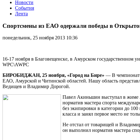
Новости
События
Лента
Спортсмены
из
Спортсмены из ЕАО одержали победы в Открытом
ЕАО
одержали
понедельник, 25 ноября 2013 10:36
победы
в
Открытом
чемпионате
16-17 ноября в Благовещенске, в Амурском государственном у
Дальнего
WPC\AWPC
Востока
по
БИРОБИДЖАН, 25 ноября, «Город на Бире»
— В чемпионате
пауэрлифтингу
ЕАО, Амурской и Читинской областей. Нашу область представ
Ведищев и Владимир Дорогой.
Павел Акиньшин выступал в жиме лё
норматив мастера спорта междунаро
без экипировки в категории до 100
класса и занял первое место не тол
Не отстал от товарищей и Владимир 
он выполнил норматив мастера спо