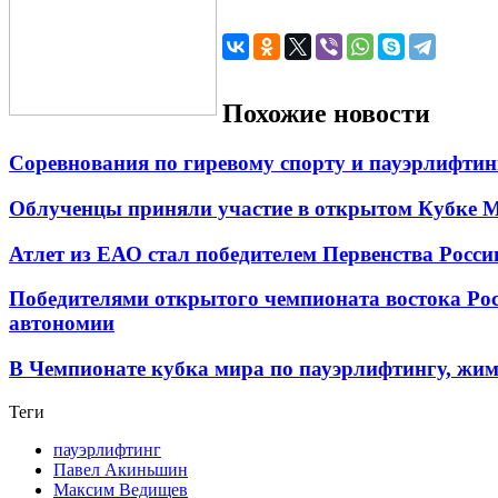
Похожие новости
Соревнования по гиревому спорту и пауэрлифти
Облученцы приняли участие в открытом Кубке 
Атлет из ЕАО стал победителем Первенства Росс
Победителями открытого чемпионата востока Рос
автономии
В Чемпионате кубка мира по пауэрлифтингу, жим
Теги
пауэрлифтинг
Павел Акиньшин
Максим Ведищев