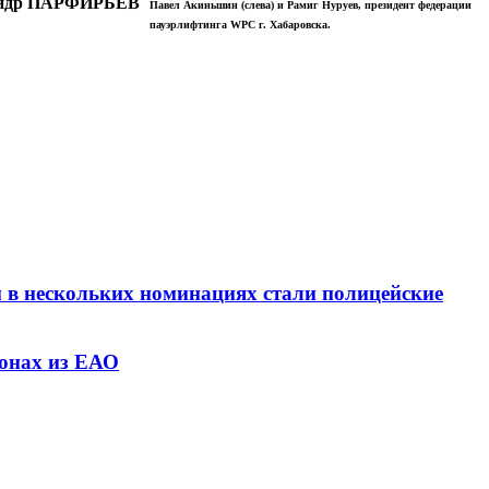
андр ПАРФИРЬЕВ
Павел Акиньшин (слева) и Рамиг Нуруев, президент федерации
пауэрлифтинга WPC г. Хабаровска.
 в нескольких номинациях стали полицейские
гонах из ЕАО