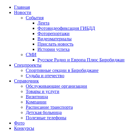
Главная
Новости
События
Лента
Фотовидеофиксация ГИБДД
1
Фоторепортажи
Видеоматериалы
Прислать новость
Истории успеха
СМИ
Русское Радио и Европа Плюс Биробиджан
Спецпроекты
Спортивные секции в Биробиджане
Судьба и отечество
Справочник
Обслуживающие организации
Товары и услуги
Визитница
Компании
Расписание транспорта
Детская больница
Полезные телефоны
Фото
Конкурсы