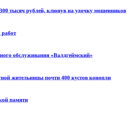
 300 тысяч рублей, клюнув на удочку мошенников
 работ
ьного обслуживания «Валдгеймский»
стной жительницы почти 400 кустов конопли
кой памяти