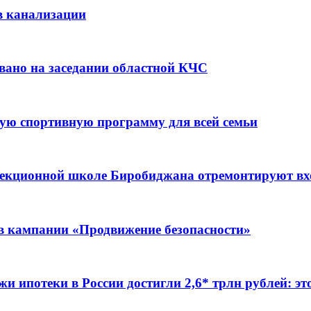
в канализации
вано на заседании областной КЧС
ую спортивную программу для всей семьи
ррекционной школе Биробиджана отремонтируют в
ов кампании «Продвижение безопасности»
жи ипотеки в России достигли 2,6* трлн рублей: э