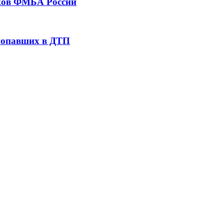
тков ФМБА России
 попавших в ДТП