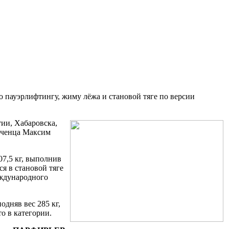
о пауэрлифтингу, жиму лёжа и становой тяге по версии
ии, Хабаровска,
ученца Максим
07,5 кг, выполнив
я в становой тяге
еждународного
одняв вес 285 кг,
о в категории.