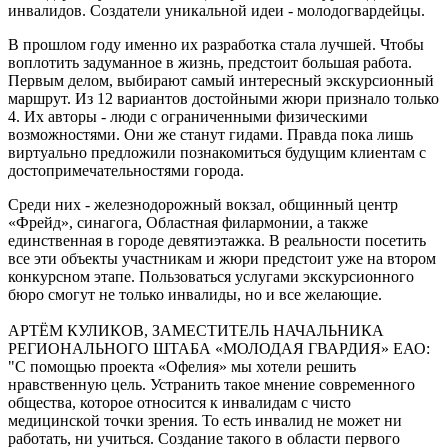
инвалидов. Создатели уникальной идеи - молодогвардейцы.
с
ограниченными
В прошлом году именно их разработка стала лучшей. Чтобы
физическими
воплотить задуманное в жизнь, предстоит большая работа.
возможностями
Первым делом, выбирают самый интересный экскурсионный
«Офелия»
маршрут. Из 12 вариантов достойными жюри признало только
4. Их авторы - люди с ограниченными физическими
возможностями. Они же станут гидами. Правда пока лишь
виртуально предложили познакомиться будущим клиентам с
достопримечательностями города.
Среди них - железнодорожный вокзал, общинный центр
«Фрейд», синагога, Областная филармонии, а также
единственная в городе девятиэтажка. В реальности посетить
все эти объекты участникам и жюри предстоит уже на втором
конкурсном этапе. Пользоваться услугами экскурсионного
бюро смогут не только инвалиды, но и все желающие.
АРТЁМ КУЛИКОВ, ЗАМЕСТИТЕЛЬ НАЧАЛЬНИКА
РЕГИОНАЛЬНОГО ШТАБА «МОЛОДАЯ ГВАРДИЯ» ЕАО:
"С помощью проекта «Офелия» мы хотели решить
нравственную цель. Устранить такое мнение современного
общества, которое относится к инвалидам с чисто
медицинской точки зрения. То есть инвалид не может ни
работать, ни учиться. Создание такого в области первого