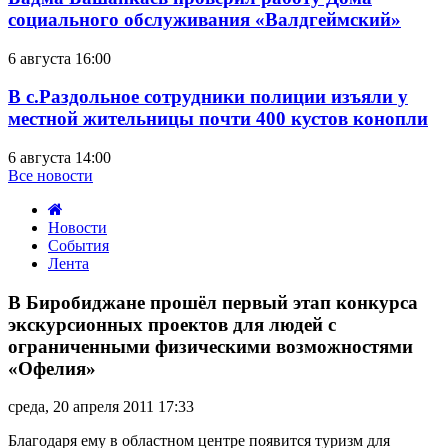
социального обслуживания «Валдгеймский»
6 августа 16:00
В с.Раздольное сотрудники полиции изъяли у
местной жительницы почти 400 кустов конопли
6 августа 14:00
Все новости
Новости
События
Лента
В
Биробиджане
В Биробиджане прошёл первый этап конкурса
прошёл
экскурсионных проектов для людей с
первый
ограниченными физическими возможностями
этап
«Офелия»
конкурса
экскурсионных
проектов
среда, 20 апреля 2011 17:33
для
Благодаря ему в областном центре появится туризм для
людей