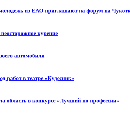
 молодежь из ЕАО приглашают на форум на Чукот
 неосторожное курение
воего автомобиля
д работ в театре «Кудесник»
ла область в конкурсе «Лучший по профессии»