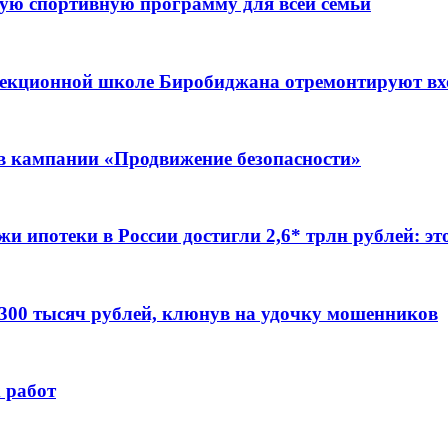
ую спортивную программу для всей семьи
ррекционной школе Биробиджана отремонтируют в
ов кампании «Продвижение безопасности»
жи ипотеки в России достигли 2,6* трлн рублей: э
 300 тысяч рублей, клюнув на удочку мошенников
 работ