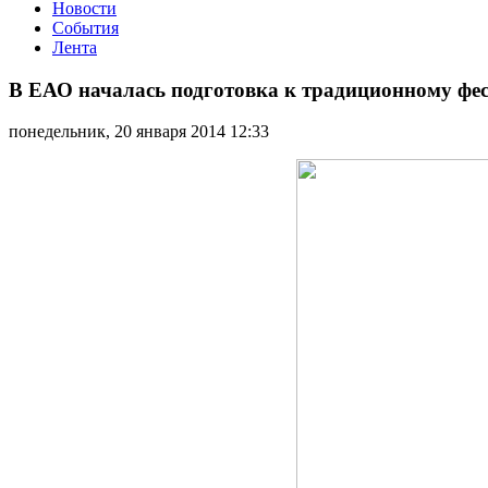
Новости
События
Лента
В
ЕАО
В ЕАО началась подготовка к традиционному фес
началась
подготовка
понедельник, 20 января 2014 12:33
к
традиционному
фестивалю
еврейской
культуры
и
искусства