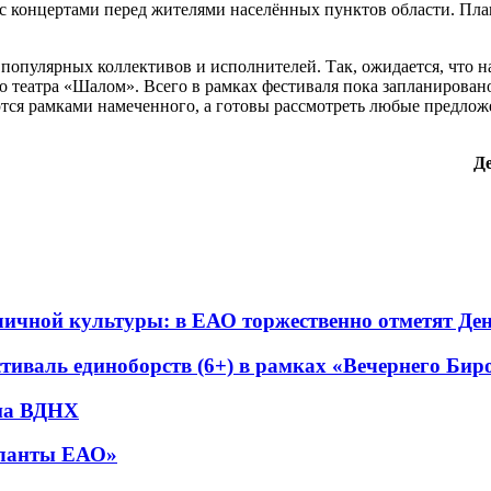
 с концертами перед жителями населённых пунктов области. Пла
 популярных коллективов и исполнителей. Так, ожидается, что 
о театра «Шалом». Всего в рамках фестиваля пока запланирован
ются рамками намеченного, а готовы рассмотреть любые предло
Д
личной культуры: в ЕАО торжественно отметят Ден
тиваль единоборств (6+) в рамках «Вечернего Би
 на ВДНХ
аланты ЕАО»