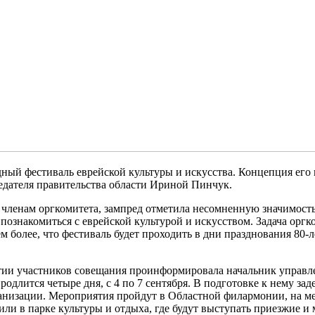
дный фестиваль еврейской культуры и искусства. Концепция его
едателя правительства области Ириной Пинчук.
членам оргкомитета, зампред отметила несомненную значимость
ознакомиться с еврейской культурой и искусством. Задача оргко
 более, что фестиваль будет проходить в дни празднования 80-л
тии участников совещания проинформировала начальник управл
одлится четыре дня, с 4 по 7 сентября. В подготовке к нему за
ганизации. Мероприятия пройдут в Областной филармонии, на м
ли в парке культуры и отдыха, где будут выступать приезжие и 