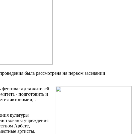
 проведения была рассмотрена на первом заседании
 фестиваля для жителей
митета - подготовить и
етия автономии, -
ения культуры
действованы учреждения
естном Арбате,
местные артисты.