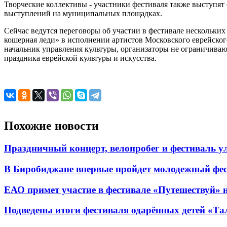
Творческие коллективы - участники фестиваля также выступят
выступлений на муниципальных площадках.
Сейчас ведутся переговоры об участии в фестивале нескольких
кошерная леди» в исполнении артистов Московского еврейског
начальник управления культуры, организаторы не ограничива
праздника еврейской культуры и искусства.
Похожие новости
Праздничный концерт, велопробег и фестиваль у
В Биробиджане впервые пройдет молодежный фес
ЕАО примет участие в фестивале «Путешествуй»
Подведены итоги фестиваля одарённых детей «Т