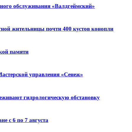
ьного обслуживания «Валдгеймский»
стной жительницы почти 400 кустов конопли
кой памяти
Мастерской управления «Сенеж»
леживают гидрологическую обстановку
е с 6 по 7 августа