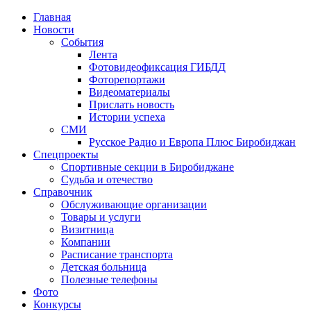
Главная
Новости
События
Лента
Фотовидеофиксация ГИБДД
4
Фоторепортажи
Видеоматериалы
Прислать новость
Истории успеха
СМИ
Русское Радио и Европа Плюс Биробиджан
Спецпроекты
Спортивные секции в Биробиджане
Судьба и отечество
Справочник
Обслуживающие организации
Товары и услуги
Визитница
Компании
Расписание транспорта
Детская больница
Полезные телефоны
Фото
Конкурсы