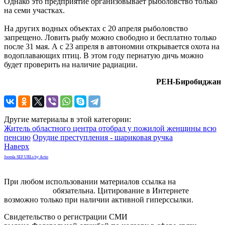
Однако это предприятие организовывает рыболовство только
на семи участках.
На других водных объектах с 20 апреля рыболовство
запрещено. Ловить рыбу можно свободно и бесплатно только
после 31 мая. А с 23 апреля в автономии открывается охота на
водоплавающих птиц. В этом году пернатую дичь можно
будет проверить на наличие радиации.
РЕН-Биробиджан
Другие материалы в этой категории:
Житель областного центра отобрал у пожилой женщины всю
пенсию
Орудие преступления - шариковая ручка
Наверх
Joomla SEF URLs by Artio
При любом использовании материалов ссылка на
gorodnabire.ru
обязательна. Цитирование в Интернете
возможно только при наличии активной гиперссылки.
Свидетельство о регистрации СМИ
ЭЛ № ФС 77-65771