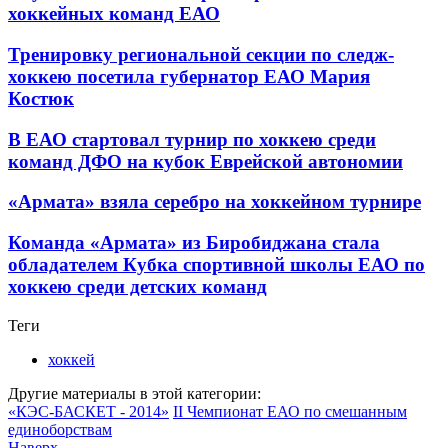
хоккейных команд ЕАО
Тренировку региональной секции по следж-
хоккею посетила губернатор ЕАО Мария
Костюк
В ЕАО стартовал турнир по хоккею среди
команд ДФО на кубок Еврейской автономии
«Армата» взяла серебро на хоккейном турнире
Команда «Армата» из Биробиджана стала
обладателем Кубка спортивной школы ЕАО по
хоккею среди детских команд
Теги
хоккей
Другие материалы в этой категории:
«КЭС-БАСКЕТ - 2014»
II Чемпионат ЕАО по смешанным
единоборствам
Наверх