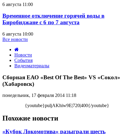
6 августа 11:00
Временное отключение горячей воды в
Биробиджане с 6 по 7 августа
6 августа 10:00
Все новости
Новости
События
Видеоматериалы
Сборная
ЕАО
Сборная ЕАО «Best Of The Best» VS «Сокол»
«Best
(Хабаровск)
Of
The
понедельник, 17 февраля 2014 11:18
Best»
VS
{youtube}puljAKhiw9E|720|400{/youtube}
«Сокол»
(Хабаровск)
Похожие новости
«Кубок Локомотива» разыграли шесть