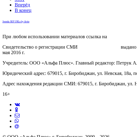
Вперёд
В конец
Joomla SEF URLs by Artio
При любом использовании материалов ссылка на
gorodnabire.ru
Свидетельство о регистрации СМИ
ЭЛ № ФС 77-65771
выдано 
мая 2016 г.
Учредитель: ООО «Альфа Плюс». Главный редактор: Петрук А
Юридический адрес: 679015, г. Биробиджан, ул. Невская, 18а, п
Адрес нахождения редакции СМИ: 679015, г. Биробиджан, ул. Н
16+
© ООО «Альфа Плюс» г. Биробиджан, 2009—2026