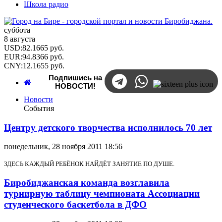
Школа радио
суббота
8 августа
USD
:
82.1665
руб.
EUR
:
94.8366
руб.
CNY
:
12.1655
руб.
Подпишись на
НОВОСТИ!
Новости
События
Центру детского творчества исполнилось 70 лет
понедельник, 28 ноября 2011 18:56
ЗДЕСЬ КАЖДЫЙ РЕБЁНОК НАЙДЁТ ЗАНЯТИЕ ПО ДУШЕ.
Биробиджанская команда возглавила
турнирную таблицу чемпионата Ассоциации
студенческого баскетбола в ДФО