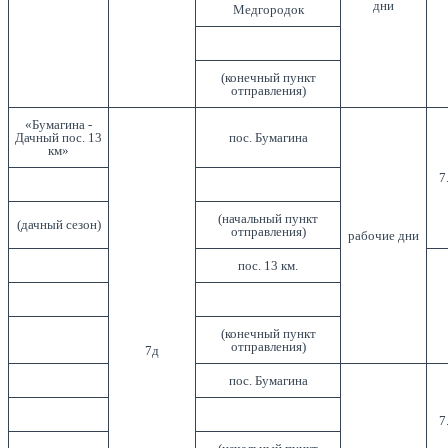
дни
Медгородок
(конечный пункт
отправления)
«Бумагина -
Дачный пос. 13
пос. Бумагина
км»
7
(начальный пункт
(дачный сезон)
отправления)
рабочие дни
пос. 13 км.
(конечный пункт
отправления)
7д
пос. Бумагина
7