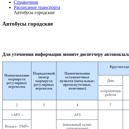
Справочник
Расписание транспорта
Автобусы городские
Автобусы городские
пятница,
22
января
2010
Для уточнения информации звоните диспетчеру автовокзал
16:40
Круглогоди
Порядковый
Наименования
Наименование
номер
остановочных
маршрута
Дни
маршрута
пунктов (начальные,
регулярных
регулярных
промежуточные,
перевозок
перевозок
конечные)
отправления
рейсов
2
3
4
7
«АРЗ –
АРЗ
(начальный пункт
Вокзал - УМР»
отправления)