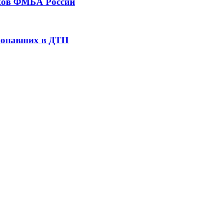
тков ФМБА России
 попавших в ДТП