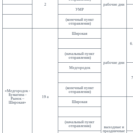
2
рабочие дни
УМР
(конечный пункт
отправления)
Широкая
6
(начальный пункт
отправления)
рабочие дни
Медгородок
7
(конечный пункт
«Медгородок -
отправления)
Бумагина -
19 а
Рынок –
Широкая
Широкая»
(начальный пункт
отправления)
выходные и
праздничные