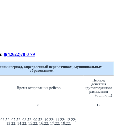
а:
8(42622)78-0-79
чный период, определенный перевозчиком, муниципальным
образованием
Период
действия
Время отправления рейсов
круглогодичного
расписания
(с .... по....)
8
12
06.52; 07.52; 08.52; 09.52; 10.22; 11.22; 12.22;
13.22; 14.22; 15.22; 16.22; 17.22; 18.22.