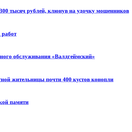
 300 тысяч рублей, клюнув на удочку мошенников
 работ
ьного обслуживания «Валдгеймский»
стной жительницы почти 400 кустов конопли
кой памяти