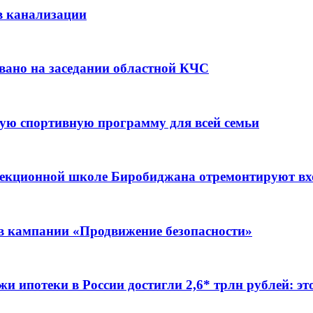
в канализации
вано на заседании областной КЧС
ую спортивную программу для всей семьи
ррекционной школе Биробиджана отремонтируют в
ов кампании «Продвижение безопасности»
жи ипотеки в России достигли 2,6* трлн рублей: э