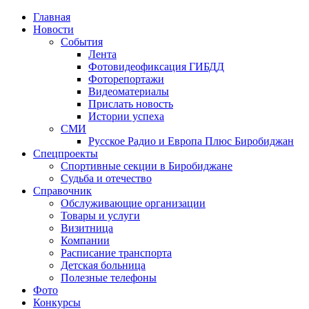
Главная
Новости
События
Лента
Фотовидеофиксация ГИБДД
2
Фоторепортажи
Видеоматериалы
Прислать новость
Истории успеха
СМИ
Русское Радио и Европа Плюс Биробиджан
Спецпроекты
Спортивные секции в Биробиджане
Судьба и отечество
Справочник
Обслуживающие организации
Товары и услуги
Визитница
Компании
Расписание транспорта
Детская больница
Полезные телефоны
Фото
Конкурсы