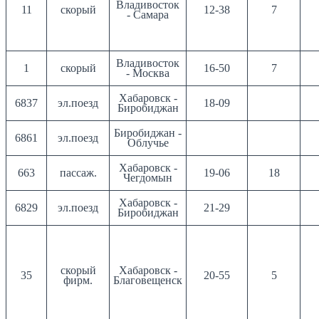
Владивосток
11
скорый
12-38
7
- Самара
Владивосток
1
скорый
16-50
7
- Москва
Хабаровск -
6837
эл.поезд
18-09
Биробиджан
Биробиджан -
6861
эл.поезд
Облучье
Хабаровск -
663
пассаж.
19-06
18
Чегдомын
Хабаровск -
6829
эл.поезд
21-29
Биробиджан
скорый
Хабаровск -
35
20-55
5
фирм.
Благовещенск