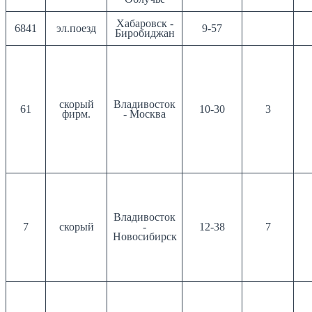
Хабаровск -
6841
эл.поезд
9-57
Биробиджан
скорый
Владивосток
61
10-30
3
фирм.
- Москва
Владивосток
7
скорый
-
12-38
7
Новосибирск