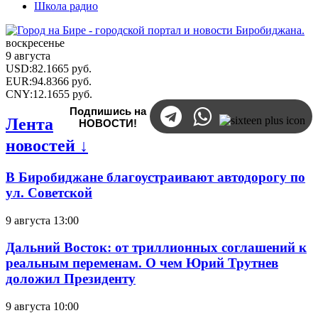
Школа радио
воскресенье
9 августа
USD
:
82.1665
руб.
EUR
:
94.8366
руб.
CNY
:
12.1655
руб.
Подпишись на
Лента
НОВОСТИ!
новостей ↓
В Биробиджане благоустраивают автодорогу по
ул. Советской
9 августа 13:00
Дальний Восток: от триллионных соглашений к
реальным переменам. О чем Юрий Трутнев
доложил Президенту
9 августа 10:00