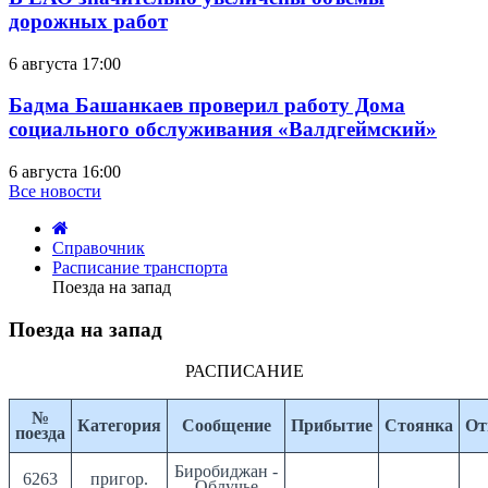
дорожных работ
6 августа 17:00
Бадма Башанкаев проверил работу Дома
социального обслуживания «Валдгеймский»
6 августа 16:00
Все новости
Справочник
Расписание транспорта
Поезда на запад
Поезда на запад
среда,
РАСПИСАНИЕ
19
мая
№
Категория
Сообщение
Прибытие
Стоянка
От
2010
поезда
10:49
Биробиджан -
6263
пригор.
Облучье