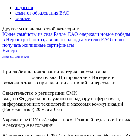
педагоги
комитет образования ЕАО
юбилей
Другие материалы в этой категории:
Юные самбисты из села Радде, ЕАО одержали новые победы
в Нерюнгри
Пострадавшие от паводка жители ЕАО стали
получать жилищные сертификаты
Наверх
Joomla SEF URLs by Artio
При любом использовании материалов ссылка на
gorodnabire.ru
обязательна. Цитирование в Интернете
возможно только при наличии активной гиперссылки.
Свидетельство о регистрации СМИ
ЭЛ № ФС 77-65771
выдано Федеральной службой по надзору в сфере связи,
информационных технологий и массовых коммуникаций
(Роскомнадзор) 20 мая 2016 г.
Учредитель: ООО «Альфа Плюс». Главный редактор: Петрук
Александр Анатольевич
Юридический адрес: 679015, г. Биробиджан, ул. Невская, 18а,