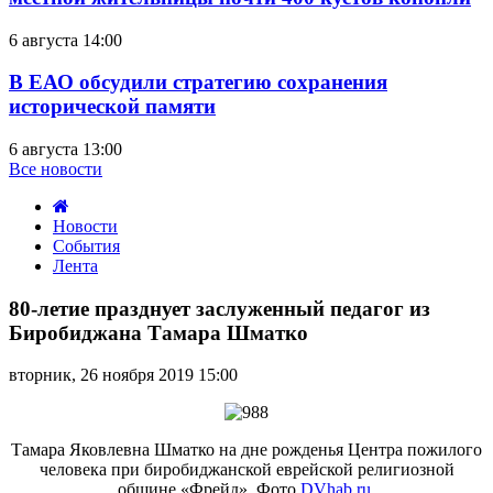
6 августа 14:00
В ЕАО обсудили стратегию сохранения
исторической памяти
6 августа 13:00
Все новости
Новости
События
Лента
80-
летие
80-летие празднует заслуженный педагог из
празднует
Биробиджана Тамара Шматко
заслуженный
педагог
вторник, 26 ноября 2019 15:00
из
Биробиджана
Тамара
Шматко
Тамара Яковлевна Шматко на дне рожденья Центра пожилого
человека при биробиджанской еврейской религиозной
общине «Фрейд». Фото
DVhab.ru
.