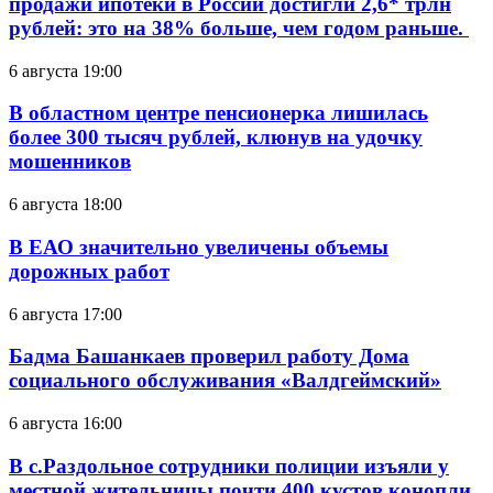
продажи ипотеки в России достигли 2,6* трлн
рублей: это на 38% больше, чем годом раньше.
6 августа 19:00
В областном центре пенсионерка лишилась
более 300 тысяч рублей, клюнув на удочку
мошенников
6 августа 18:00
В ЕАО значительно увеличены объемы
дорожных работ
6 августа 17:00
Бадма Башанкаев проверил работу Дома
социального обслуживания «Валдгеймский»
6 августа 16:00
В с.Раздольное сотрудники полиции изъяли у
местной жительницы почти 400 кустов конопли