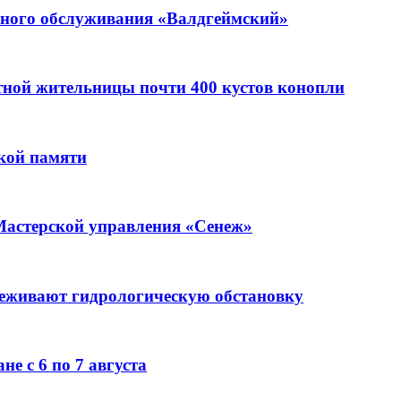
ьного обслуживания «Валдгеймский»
стной жительницы почти 400 кустов конопли
кой памяти
Мастерской управления «Сенеж»
леживают гидрологическую обстановку
е с 6 по 7 августа