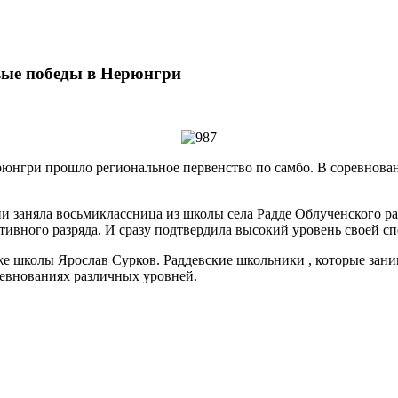
вые победы в Нерюнгри
юнгри прошло региональное первенство по самбо. В соревнова
рии заняла восьмиклассница из школы села Радде Облученского 
тивного разряда. И сразу подтвердила высокий уровень своей с
же школы Ярослав Сурков. Раддевские школьники , которые зан
ревнованиях различных уровней.