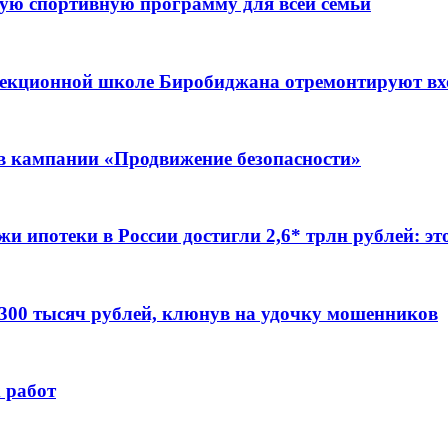
ую спортивную программу для всей семьи
ррекционной школе Биробиджана отремонтируют в
ов кампании «Продвижение безопасности»
жи ипотеки в России достигли 2,6* трлн рублей: э
 300 тысяч рублей, клюнув на удочку мошенников
 работ