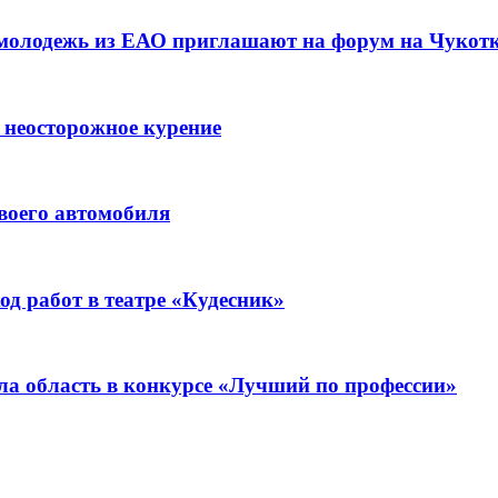
 молодежь из ЕАО приглашают на форум на Чукот
 неосторожное курение
воего автомобиля
д работ в театре «Кудесник»
ла область в конкурсе «Лучший по профессии»