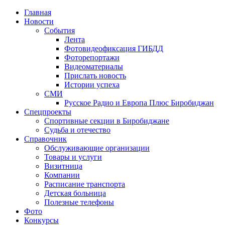
Главная
Новости
События
Лента
Фотовидеофиксация ГИБДД
1
Фоторепортажи
Видеоматериалы
Прислать новость
Истории успеха
СМИ
Русское Радио и Европа Плюс Биробиджан
Спецпроекты
Спортивные секции в Биробиджане
Судьба и отечество
Справочник
Обслуживающие организации
Товары и услуги
Визитница
Компании
Расписание транспорта
Детская больница
Полезные телефоны
Фото
Конкурсы