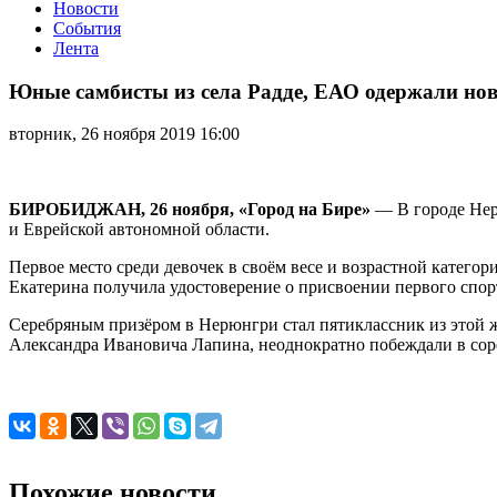
Новости
События
Лента
Юные
самбисты
Юные самбисты из села Радде, ЕАО одержали но
из
села
вторник, 26 ноября 2019 16:00
Радде,
ЕАО
одержали
новые
БИРОБИДЖАН, 26 ноября, «Город на Бире»
— В городе Нер
победы
и Еврейской автономной области.
в
Нерюнгри
Первое место среди девочек в своём весе и возрастной катего
Екатерина получила удостоверение о присвоении первого спор
Серебряным призёром в Нерюнгри стал пятиклассник из этой 
Александра Ивановича Лапина, неоднократно побеждали в со
Похожие новости