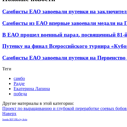
Самбисты ЕАО завоевали путевки на заключител
Самбисты из ЕАО впервые завоевали медали на П
В ЕАО прошел военный парад, посвященный 81-
Путевку на финал Всероссийского турнира «Куб
Самбисты ЕАО завоевали путевки на Первенство
Теги
самбо
Радде
Екатерина Лапина
победа
Другие материалы в этой категории:
Проект по выращиванию и глубокой переработке соевых бобов
Наверх
Joomla SEF URLs by Artio