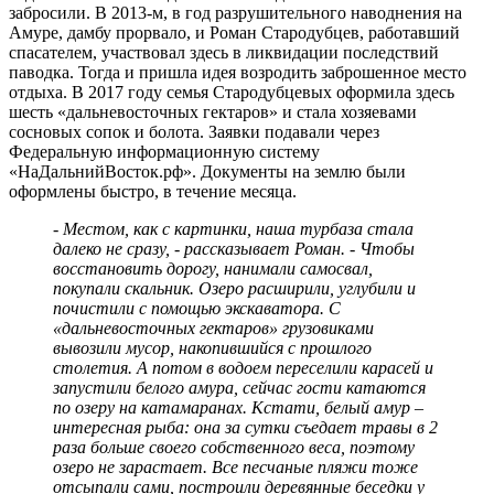
забросили. В 2013-м, в год разрушительного наводнения на
Амуре, дамбу прорвало, и Роман Стародубцев, работавший
спасателем, участвовал здесь в ликвидации последствий
паводка. Тогда и пришла идея возродить заброшенное место
отдыха. В 2017 году семья Стародубцевых оформила здесь
шесть «дальневосточных гектаров» и стала хозяевами
сосновых сопок и болота. Заявки подавали через
Федеральную информационную систему
«НаДальнийВосток.рф». Документы на землю были
оформлены быстро, в течение месяца.
- Местом, как с картинки, наша турбаза стала
далеко не сразу, - рассказывает Роман. - Чтобы
восстановить дорогу, нанимали самосвал,
покупали скальник. Озеро расширили, углубили и
почистили с помощью экскаватора. С
«дальневосточных гектаров» грузовиками
вывозили мусор, накопившийся с прошлого
столетия. А потом в водоем переселили карасей и
запустили белого амура, сейчас гости катаются
по озеру на катамаранах. Кстати, белый амур –
интересная рыба: она за сутки съедает травы в 2
раза больше своего собственного веса, поэтому
озеро не зарастает. Все песчаные пляжи тоже
отсыпали сами, построили деревянные беседки у