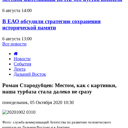
6 августа 14:00
В ЕАО обсудили стратегию сохранения
исторической памяти
6 августа 13:00
Все новости
Новости
События
Лента
Дальний Восток
Роман
Стародубцев:
Роман Стародубцев: Местом, как с картинки,
Местом,
наша турбаза стала далеко не сразу
как
с
понедельник, 05 Октября 2020 10:30
картинки,
наша
турбаза
стала
Фото: служба коммуникаций Агентства по развитию человеческого
далеко
капитала на Дальнем Востоке и в Арктике