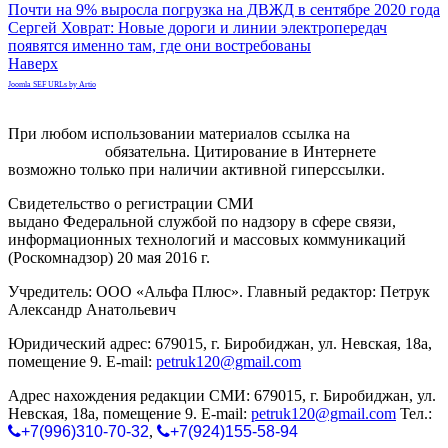
Почти на 9% выросла погрузка на ДВЖД в сентябре 2020 года
Сергей Ховрат: Новые дороги и линии электропередач
появятся именно там, где они востребованы
Наверх
Joomla SEF URLs by Artio
При любом использовании материалов ссылка на
gorodnabire.ru
обязательна. Цитирование в Интернете
возможно только при наличии активной гиперссылки.
Свидетельство о регистрации СМИ
ЭЛ № ФС 77-65771
выдано Федеральной службой по надзору в сфере связи,
информационных технологий и массовых коммуникаций
(Роскомнадзор) 20 мая 2016 г.
Учредитель: ООО «Альфа Плюс». Главный редактор: Петрук
Александр Анатольевич
Юридический адрес: 679015, г. Биробиджан, ул. Невская, 18а,
помещение 9. E-mail:
petruk120@gmail.com
Адрес нахождения редакции СМИ: 679015, г. Биробиджан, ул.
Невская, 18а, помещение 9. E-mail:
petruk120@gmail.com
Тел.:
+7(996)310-70-32
,
+7(924)155-58-94