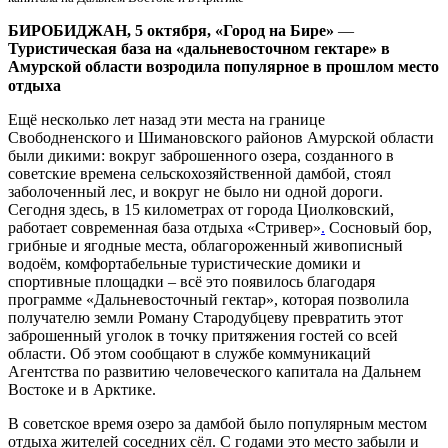
не
сразу
БИРОБИДЖАН, 5 октября, «Город на Бире»
—
Туристическая база на «дальневосточном гектаре» в
Амурской области возродила популярное в прошлом место
отдыха⠀
Ещё несколько лет назад эти места на границе
Свободненского и Шимановского районов Амурской области
были дикими: вокруг заброшенного озера, созданного в
советские времена сельскохозяйственной дамбой, стоял
заболоченный лес, и вокруг не было ни одной дороги.
Сегодня здесь, в 15 километрах от города Циолковский,
работает современная база отдыха «Стривер»
.
Сосновый бор,
грибные и ягодные места, облагороженный живописный
водоём, комфортабельные туристические домики и
спортивные площадки – всё это появилось благодаря
программе «Дальневосточный гектар», которая позволила
получателю земли Роману Стародубцеву превратить этот
заброшенный уголок в точку притяжения гостей со всей
области. Об этом сообщают в службе коммуникаций
Агентства по развитию человеческого капитала на Дальнем
Востоке и в Арктике.
В советское время озеро за дамбой было популярным местом
отдыха жителей соседних сёл. С годами это место забыли и