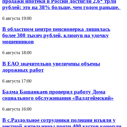
продажи ипотеки в России достигли 2,6* трлн
рублей: это на 38% больше, чем годом раньше.
6 августа 19:00
В областном центре пенсионерка лишилась
более 300 тысяч рублей, клюнув на удочку
мошенников
6 августа 18:00
В ЕАО значительно увеличены объемы
дорожных работ
6 августа 17:00
Бадма Башанкаев проверил работу Дома
социального обслуживания «Валдгеймский»
6 августа 16:00
В с.Раздольное сотрудники полиции изъяли у
местной жительницы почти 400 кустов конопли