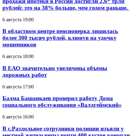
продажи ипотеки в России достигли 2,6* трлн
рублей: это на 38% больше, чем годом раньше.
6 августа 19:00
В областном центре пенсионерка лишилась
более 300 тысяч рублей, клюнув на удочку
мошенников
6 августа 18:00
В ЕАО значительно увеличены объемы
дорожных работ
6 августа 17:00
Бадма Башанкаев проверил работу Дома
социального обслуживания «Валдгеймский»
6 августа 16:00
В с.Раздольное сотрудники полиции изъяли у
местной жительницы почти 400 кустов конопли