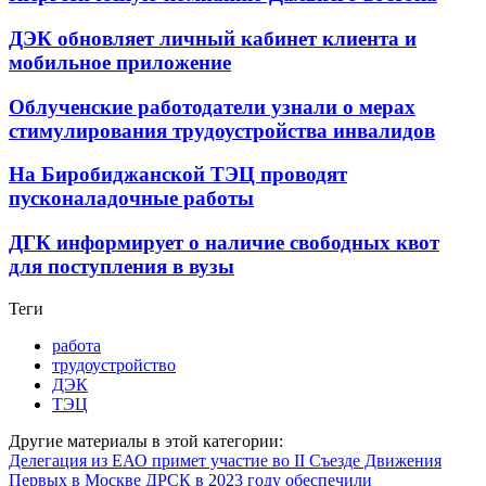
ДЭК обновляет личный кабинет клиента и
мобильное приложение
Облученские работодатели узнали о мерах
стимулирования трудоустройства инвалидов
На Биробиджанской ТЭЦ проводят
пусконаладочные работы
ДГК информирует о наличие свободных квот
для поступления в вузы
Теги
работа
трудоустройство
ДЭК
ТЭЦ
Другие материалы в этой категории:
Делегация из ЕАО примет участие во II Съезде Движения
Первых в Москве
ДРСК в 2023 году обеспечили