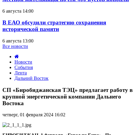
6 августа 14:00
В ЕАО обсудили стратегию сохранения
исторической памяти
6 августа 13:00
Все новости
Новости
События
Лента
Дальний Восток
СП
«Биробиджанская
СП «Биробиджанская ТЭЦ» предлагает работу в
ТЭЦ»
крупной энергетической компании Дальнего
предлагает
Востока
работу
в
четверг, 01 февраля 2024 16:02
крупной
энергетической
компании
Дальнего