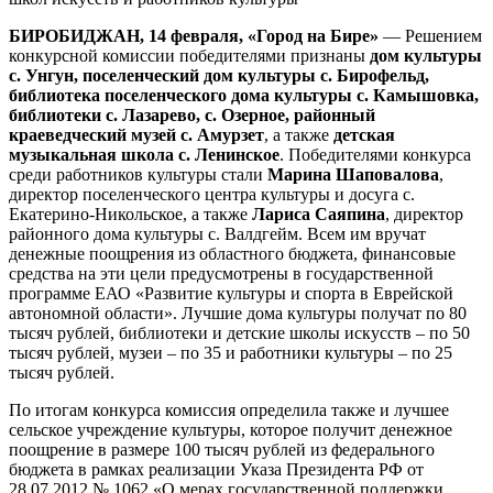
БИРОБИДЖАН, 14 февраля, «Город на Бире»
— Решением
конкурсной комиссии победителями признаны
дом культуры
с. Унгун, поселенческий дом культуры с. Бирофельд,
библиотека поселенческого дома культуры с. Камышовка,
библиотеки с. Лазарево, с. Озерное, районный
краеведческий музей с. Амурзет
, а также
детская
музыкальная школа с. Ленинское
. Победителями конкурса
среди работников культуры стали
Марина Шаповалова
,
директор поселенческого центра культуры и досуга с.
Екатерино-Никольское, а также
Лариса Саяпина
, директор
районного дома культуры с. Валдгейм. Всем им вручат
денежные поощрения из областного бюджета, финансовые
средства на эти цели предусмотрены в государственной
программе ЕАО «Развитие культуры и спорта в Еврейской
автономной области». Лучшие дома культуры получат по 80
тысяч рублей, библиотеки и детские школы искусств – по 50
тысяч рублей, музеи – по 35 и работники культуры – по 25
тысяч рублей.
По итогам конкурса комиссия определила также и лучшее
сельское учреждение культуры, которое получит денежное
поощрение в размере 100 тысяч рублей из федерального
бюджета в рамках реализации Указа Президента РФ от
28.07.2012 № 1062 «О мерах государственной поддержки