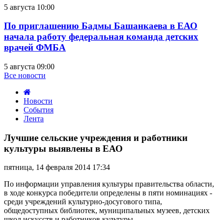
5 августа 10:00
По приглашению Бадмы Башанкаева в ЕАО
начала работу федеральная команда детских
врачей ФМБА
5 августа 09:00
Все новости
Новости
События
Лента
Лучшие
сельские
Лучшие сельские учреждения и работники
учреждения
культуры выявлены в ЕАО
и
работники
пятница, 14 февраля 2014 17:34
культуры
выявлены
По информации управления культуры правительства области,
в
в ходе конкурса победители определены в пяти номинациях -
ЕАО
среди учреждений культурно-досугового типа,
общедоступных библиотек, муниципальных музеев, детских
школ искусств и работников культуры