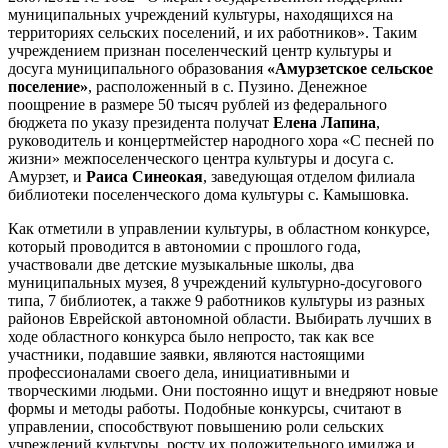
муниципальных учреждений культуры, находящихся на
территориях сельских поселений, и их работников». Таким
учреждением признан поселенческий центр культуры и
досуга муниципального образования
«Амурзетское сельское
поселение»
, расположенный в с. Пузино. Денежное
поощрение в размере 50 тысяч рублей из федерального
бюджета по указу президента получат
Елена Лапина
,
руководитель и концертмейстер народного хора «С песней по
жизни» межпоселенческого центра культуры и досуга с.
Амурзет, и
Раиса Синеокая
, заведующая отделом филиала
библиотеки поселенческого дома культуры с. Камышовка.
Как отметили в управлении культуры, в областном конкурсе,
который проводится в автономии с прошлого года,
участвовали две детские музыкальные школы, два
муниципальных музея, 8 учреждений культурно-досугового
типа, 7 библиотек, а также 9 работников культуры из разных
районов Еврейской автономной области. Выбирать лучших в
ходе областного конкурса было непросто, так как все
участники, подавшие заявки, являются настоящими
профессионалами своего дела, инициативными и
творческими людьми. Они постоянно ищут и внедряют новые
формы и методы работы. Подобные конкурсы, считают в
управлении, способствуют повышению роли сельских
учреждений культуры, росту их положительного имиджа и