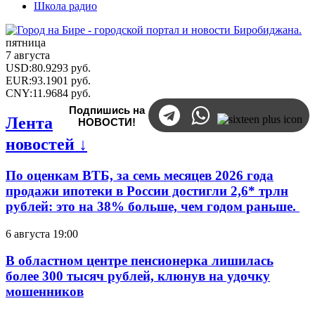
Школа радио
пятница
7 августа
USD
:
80.9293
руб.
EUR
:
93.1901
руб.
CNY
:
11.9684
руб.
Подпишись на
Лента
НОВОСТИ!
новостей ↓
По оценкам ВТБ, за семь месяцев 2026 года
продажи ипотеки в России достигли 2,6* трлн
рублей: это на 38% больше, чем годом раньше.
6 августа 19:00
В областном центре пенсионерка лишилась
более 300 тысяч рублей, клюнув на удочку
мошенников