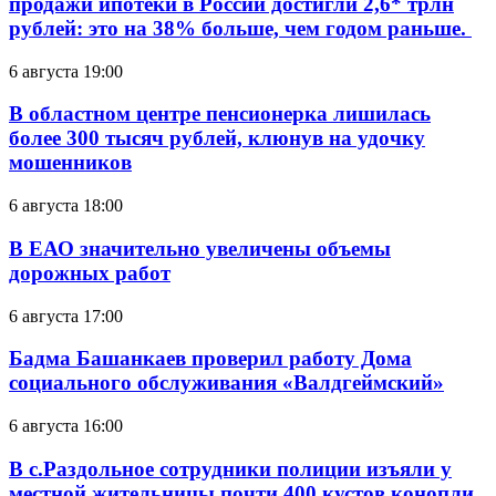
продажи ипотеки в России достигли 2,6* трлн
рублей: это на 38% больше, чем годом раньше.
6 августа 19:00
В областном центре пенсионерка лишилась
более 300 тысяч рублей, клюнув на удочку
мошенников
6 августа 18:00
В ЕАО значительно увеличены объемы
дорожных работ
6 августа 17:00
Бадма Башанкаев проверил работу Дома
социального обслуживания «Валдгеймский»
6 августа 16:00
В с.Раздольное сотрудники полиции изъяли у
местной жительницы почти 400 кустов конопли