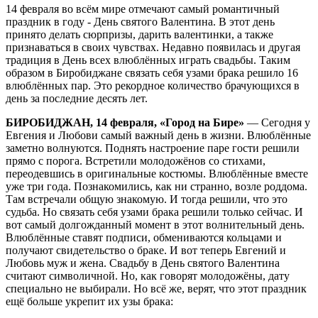
14 февраля во всём мире отмечают самый романтичный
праздник в году - День святого Валентина. В этот день
принято делать сюрпризы, дарить валентинки, а также
признаваться в своих чувствах. Недавно появилась и другая
традиция в День всех влюблённых играть свадьбы. Таким
образом в Биробиджане связать себя узами брака решило 16
влюблённых пар. Это рекордное количество брачующихся в
день за последние десять лет.
БИРОБИДЖАН, 14 февраля, «Город на Бире»
— Сегодня у
Евгения и Любови самый важный день в жизни. Влюблённые
заметно волнуются. Поднять настроение паре гости решили
прямо с порога. Встретили молодожёнов со стихами,
переодевшись в оригинальные костюмы. Влюблённые вместе
уже три года. Познакомились, как ни странно, возле роддома.
Там встречали общую знакомую. И тогда решили, что это
судьба. Но связать себя узами брака решили только сейчас. И
вот самый долгожданный момент в этот волнительный день.
Влюблённые ставят подписи, обмениваются кольцами и
получают свидетельство о браке. И вот теперь Евгений и
Любовь муж и жена. Свадьбу в День святого Валентина
считают символичной. Но, как говорят молодожёны, дату
специально не выбирали. Но всё же, верят, что этот праздник
ещё больше укрепит их узы брака: