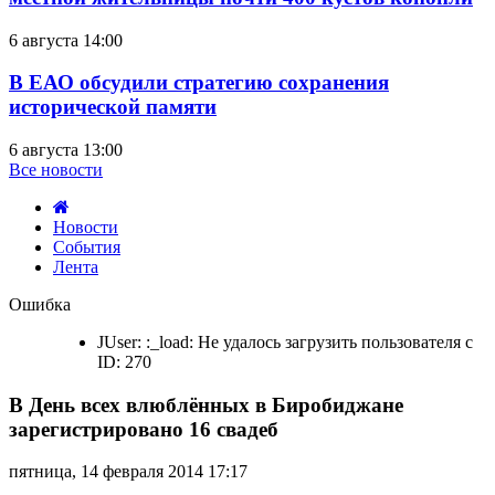
6 августа 14:00
В ЕАО обсудили стратегию сохранения
исторической памяти
6 августа 13:00
Все новости
Новости
События
Лента
В
Ошибка
День
всех
JUser: :_load: Не удалось загрузить пользователя с
влюблённых
ID: 270
в
Биробиджане
В День всех влюблённых в Биробиджане
зарегистрировано
16
зарегистрировано 16 свадеб
свадеб
пятница, 14 февраля 2014 17:17