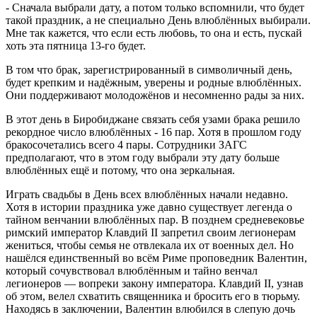
- Сначала выбрали дату, а потом только вспомнили, что будет
такой праздник, а не специально День влюблённых выбирали.
Мне так кажется, что если есть любовь, то она и есть, пускай
хоть эта пятница 13-го будет.
В том что брак, зарегистрированный в символичный день,
будет крепким и надёжным, уверены и родные влюблённых.
Они поддерживают молодожёнов и несомненно рады за них.
В этот день в Биробиджане связать себя узами брака решило
рекордное число влюблённых - 16 пар. Хотя в прошлом году
бракосочетались всего 4 пары. Сотрудники ЗАГС
предполагают, что в этом году выбрали эту дату больше
влюблённых ещё и потому, что она зеркальная.
Играть свадьбы в День всех влюблённых начали недавно.
Хотя в истории праздника уже давно существует легенда о
тайном венчании влюблённых пар. В позднем средневековье
римский император Клавдий II запретил своим легионерам
жениться, чтобы семья не отвлекала их от военных дел. Но
нашёлся единственный во всём Риме проповедник Валентин,
который сочувствовал влюблённым и тайно венчал
легионеров — вопреки закону императора. Клавдий II, узнав
об этом, велел схватить священника и бросить его в тюрьму.
Находясь в заключении, Валентин влюбился в слепую дочь