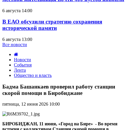
6 августа 14:00
В ЕАО обсудили стратегию сохранения
исторической памяти
6 августа 13:00
Все новости
Новости
События
Лента
Общество и власть
Бадма
Башанкаев
Бадма Башанкаев проверил работу станции
проверил
скорой помощи в Биробиджане
работу
станции
пятница, 12 июня 2026 10:00
скорой
помощи
в
Биробиджане
БИРОБИДЖАН, 11 июня, «Город на Бире» - Во время
встречи с коллективом Станции скорой помощи в