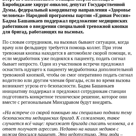
Биробиджане хирург-онколог, депутат Государственной
Думы, федеральный координатор направления «Здоровье
человека» Народной программы партии «Единая Россия»
Бадма Башанкаев поддержал предложение медицинских
работников о внедрении специальной тревожной кнопки
для бригад, работающих на вызовах.
По словам сотрудников, на вызовах бывают ситуации, когда
врачу или фельдшеру требуется помощь коллег. При этом
тревожная кнопка находится в автомобиле скорой помощи, и,
если медработник уже поднялся к пациенту, подать сигнал
бывает непросто. Один из участников встречи предложил
оснастить идущего к пациенту медработника дополнительной
тревожной кнопкой, чтобы он смог оперативно подать сигнал
водителю или другим членам бригады, если во время вызова
возникнет угроза его безопасности. Бадма Башанкаев
инициативу поддержал и предложил сотрудникам станции
подготовить конкретное техническое решение, которое они
вместе с региональным Минздравом будут внедрять.
«На встрече со скорой помощью мы специально подняли тему
безопасности медицинских бригад. К сожалению, такое
случается всё чаще: приезжает бригада спасать человека, а в
ответ получает агрессию. Недавно на наших медиков с
ножом бросился пациент. Это недопустимо. Эти люди –