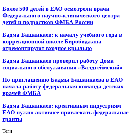
Более 500 детей в ЕАО осмотрели врачи
Федерального научно-клинического центра
детей и подростков ФМБА России
Бадма Башанкаев: к началу учебного года в
коррекционной школе Биробиджана
отремонтируют входное крыльцо
Бадма Башанкаев проверил работу Дома
социального обслуживания «Валдгеймский»
По приглашению Бадмы Башанкаева в ЕАО
начала работу федеральная команда детских
врачей ФМБА
Бадма Башанкаев: креативным индустриям
ЕАО нужно активнее привлекать федеральные
гранты
Теги