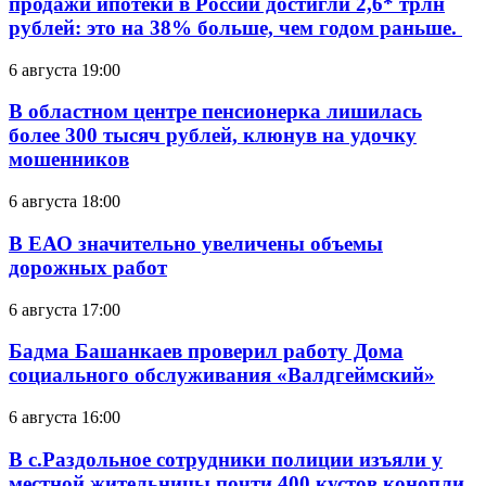
продажи ипотеки в России достигли 2,6* трлн
рублей: это на 38% больше, чем годом раньше.
6 августа 19:00
В областном центре пенсионерка лишилась
более 300 тысяч рублей, клюнув на удочку
мошенников
6 августа 18:00
В ЕАО значительно увеличены объемы
дорожных работ
6 августа 17:00
Бадма Башанкаев проверил работу Дома
социального обслуживания «Валдгеймский»
6 августа 16:00
В с.Раздольное сотрудники полиции изъяли у
местной жительницы почти 400 кустов конопли