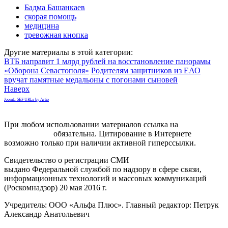
Бадма Башанкаев
скорая помощь
медицина
тревожная кнопка
Другие материалы в этой категории:
ВТБ направит 1 млрд рублей на восстановление панорамы
«Оборона Севастополя»
Родителям защитников из ЕАО
вручат памятные медальоны с погонами сыновей
Наверх
Joomla SEF URLs by Artio
При любом использовании материалов ссылка на
gorodnabire.ru
обязательна. Цитирование в Интернете
возможно только при наличии активной гиперссылки.
Свидетельство о регистрации СМИ
ЭЛ № ФС 77-65771
выдано Федеральной службой по надзору в сфере связи,
информационных технологий и массовых коммуникаций
(Роскомнадзор) 20 мая 2016 г.
Учредитель: ООО «Альфа Плюс». Главный редактор: Петрук
Александр Анатольевич