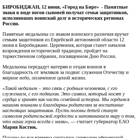
погонами
БИРОБИДЖАН, 12 июня, «Город на Бире» - Памятные
сыновей
знаки в виде погон сыновей получат семьи защитников,
исполнявших воинский долг в исторических регионах
России.
Памятные медальоны со знаком воинского различия вручат
семьям защитников из Еврейской автономной области 12
июня в Биробиджане. Церемония, которая станет началом
возрождения исторической традиции, пройдет на
торжественном собрании, посвященном Дню России.
Медальоны передадут матерям и отцам воинов в
благодарность от земляков за подвиг служения Отечеству и
мирное небо, оплаченное ценой жизни.
«Такой медальон – это связь с родным человеком, с его
служением, с его подвигом. Это символ, который носят у
сердца и хранят как часть семейной истории. Мы гордимся
нашими воинами и благодарны родителям за воспитание
настоящих защитников. Пусть погоны детей станут
символом родительской гордости и напоминанием миру о том,
что наши герои всегда с нами»
, — считает губернатор ЕАО
Мария Костюк.
Погоны во все времена считались символом офицерской