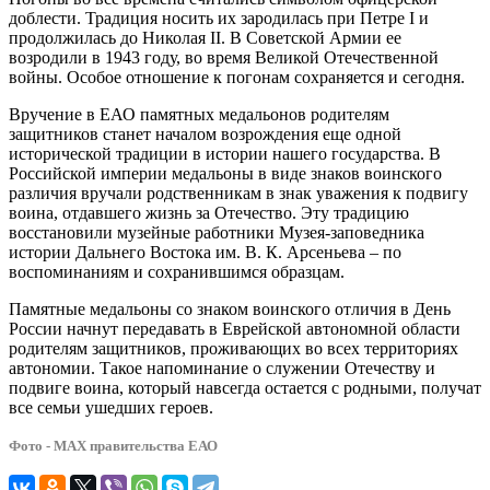
доблести. Традиция носить их зародилась при Петре I и
продолжилась до Николая II. В Советской Армии ее
возродили в 1943 году, во время Великой Отечественной
войны. Особое отношение к погонам сохраняется и сегодня.
Вручение в ЕАО памятных медальонов родителям
защитников станет началом возрождения еще одной
исторической традиции в истории нашего государства. В
Российской империи медальоны в виде знаков воинского
различия вручали родственникам в знак уважения к подвигу
воина, отдавшего жизнь за Отечество. Эту традицию
восстановили музейные работники Музея-заповедника
истории Дальнего Востока им. В. К. Арсеньева – по
воспоминаниям и сохранившимся образцам.
Памятные медальоны со знаком воинского отличия в День
России начнут передавать в Еврейской автономной области
родителям защитников, проживающих во всех территориях
автономии. Такое напоминание о служении Отечеству и
подвиге воина, который навсегда остается с родными, получат
все семьи ушедших героев.
Фото - МАХ правительства ЕАО