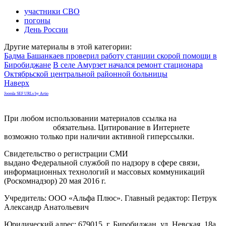
участники СВО
погоны
День России
Другие материалы в этой категории:
Бадма Башанкаев проверил работу станции скорой помощи в
Биробиджане
В селе Амурзет начался ремонт стационара
Октябрьской центральной районной больницы
Наверх
Joomla SEF URLs by Artio
При любом использовании материалов ссылка на
gorodnabire.ru
обязательна. Цитирование в Интернете
возможно только при наличии активной гиперссылки.
Свидетельство о регистрации СМИ
ЭЛ № ФС 77-65771
выдано Федеральной службой по надзору в сфере связи,
информационных технологий и массовых коммуникаций
(Роскомнадзор) 20 мая 2016 г.
Учредитель: ООО «Альфа Плюс». Главный редактор: Петрук
Александр Анатольевич
Юридический адрес: 679015, г. Биробиджан, ул. Невская, 18а,