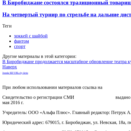
В Биробиджане состоялся традиционный товарищ
На четвертый турнир по стрельбе на дальние дис
Теги
хоккей с шайбой
фантом
спорт
Другие материалы в этой категории:
В Биробиджане продолжается масштабное обновление театра к
Наверх
Joomla SEF URLs by Artio
При любом использовании материалов ссылка на
gorodnabire.ru
Свидетельство о регистрации СМИ
ЭЛ № ФС 77-65771
выдано 
мая 2016 г.
Учредитель: ООО «Альфа Плюс». Главный редактор: Петрук А
Юридический адрес: 679015, г. Биробиджан, ул. Невская, 18а, п