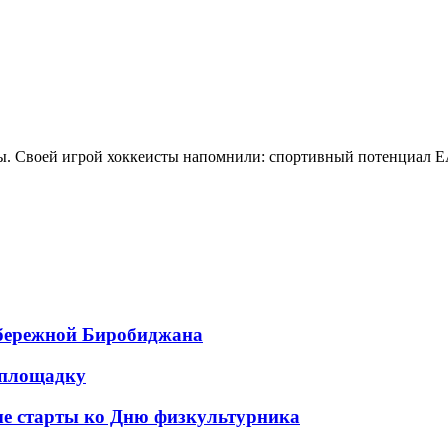
ы. Своей игрой хоккеисты напомнили: спортивный потенциал ЕАО
абережной Биробиджана
тплощадку
е старты ко Дню физкультурника