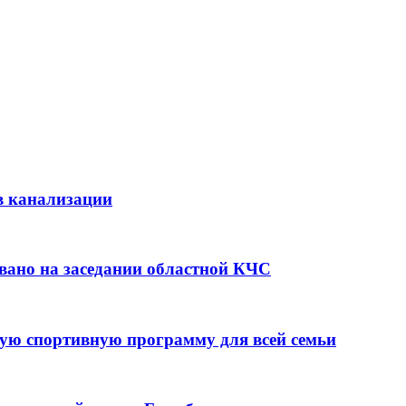
в канализации
вано на заседании областной КЧС
ую спортивную программу для всей семьи