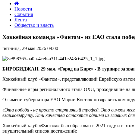
Новости
События
Лента
Общество и власть
Хоккейная
команда
Хоккейная команда «Фантом» из ЕАО стала побе
«Фантом»
из
пятница, 29 мая 2026 09:00
ЕАО
стала
победителем
в
БИРОБИДЖАН, 29 мая, «Город на Бире» - В турнире за зван
Офицерской
хоккейной
Хоккейный клуб «Фантом», представляющий Еврейскую автоном
лиге
Финальные игры регионального этапа ОХЛ, проходившие на ль
От имени губернатора ЕАО Марии Костюк поздравить команду 
«Эта победа - не просто спортивный трофей. Это символ нес
взаимовыручку. Эти качества остаются одними из главных для
Хоккейный клуб «Фантом» был образован в 2021 году и в этом 
внушительный список достижений: