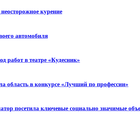
 неосторожное курение
воего автомобиля
д работ в театре «Кудесник»
ла область в конкурсе «Лучший по профессии»
рнатор посетила ключевые социально значимые о