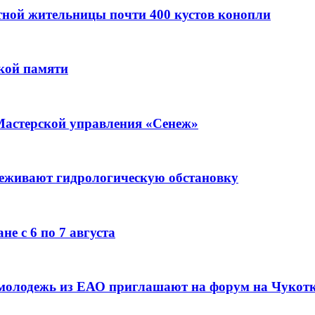
стной жительницы почти 400 кустов конопли
кой памяти
Мастерской управления «Сенеж»
леживают гидрологическую обстановку
е с 6 по 7 августа
 молодежь из ЕАО приглашают на форум на Чукот