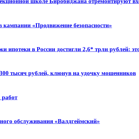
ррекционной школе Биробиджана отремонтируют в
ов кампании «Продвижение безопасности»
жи ипотеки в России достигли 2,6* трлн рублей: э
 300 тысяч рублей, клюнув на удочку мошенников
 работ
ьного обслуживания «Валдгеймский»