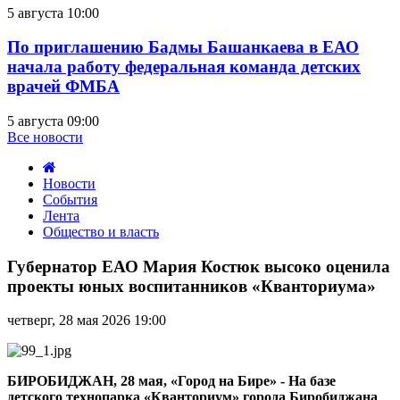
5 августа 10:00
По приглашению Бадмы Башанкаева в ЕАО
начала работу федеральная команда детских
врачей ФМБА
5 августа 09:00
Все новости
Новости
События
Лента
Общество и власть
Губернатор
ЕАО
Губернатор ЕАО Мария Костюк высоко оценила
Мария
проекты юных воспитанников «Кванториума»
Костюк
высоко
четверг, 28 мая 2026 19:00
оценила
проекты
юных
воспитанников
БИРОБИДЖАН, 28 мая, «Город на Бире» - На базе
«Кванториума»
детского технопарка «Кванториум» города Биробиджана