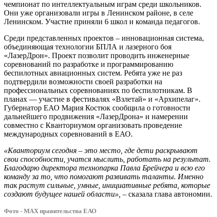
чемпионат по интеллектуальным играм среди школьников.
Они уже организовали игры в Ленинском районе, в селе
Ленинском. Участие приняли 6 школ и команда педагогов.
Среди представленных проектов – инновационная система,
объединяющая технологии БПЛА и лазерного боя
«ЛазерДрон». Проект позволит проводить инженерные
соревнований по разработке и программированию
беспилотных авиационных систем. Ребята уже не раз
подтвердили возможности своей разработки на
профессиональных соревнованиях по беспилотникам. В
планах — участие в фестивалях «Взлетай» и «Архипелаг».
Губернатор ЕАО Мария Костюк сообщила о готовности
дальнейшего продвижения «ЛазерДрона» и намерении
совместно с Кванториумом организовать проведение
международных соревнований в ЕАО.
«Кванториум сегодня – это место, где дети раскрывают
свои способности, учатся мыслить, работать на результат.
Благодарю директора технопарка Павла Брейчера и всю его
команду за то, что помогают развивать таланты. Именно
так растут сильные, умные, инициативные ребята, которые
создают будущее нашей области»,
– сказала глава автономии.
Фото - МАХ правительства ЕАО