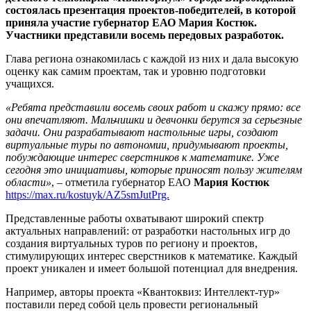
состоялась презентация проектов-победителей, в которой
приняла участие губернатор ЕАО Мария Костюк.
Участники представили восемь передовых разработок.
Глава региона ознакомилась с каждой из них и дала высокую
оценку как самим проектам, так и уровню подготовки
учащихся.
«Ребята представили восемь своих работ и скажу прямо: все
они впечатляют. Мальчишки и девчонки берутся за серьезные
задачи. Они разрабатывают настольные игры, создают
виртуальные туры по автономии, придумывают проекты,
побуждающие интерес сверстников к математике. Уже
сегодня это инициативы, которые приносят пользу жителям
области»
, – отметила губернатор ЕАО
Мария Костюк
https://max.ru/kostuyk/AZ5smJutPrg.
Представленные работы охватывают широкий спектр
актуальных направлений: от разработки настольных игр до
создания виртуальных туров по региону и проектов,
стимулирующих интерес сверстников к математике. Каждый
проект уникален и имеет большой потенциал для внедрения.
Например, авторы проекта «Квантоквиз: Интеллект-тур»
поставили перед собой цель провести региональный