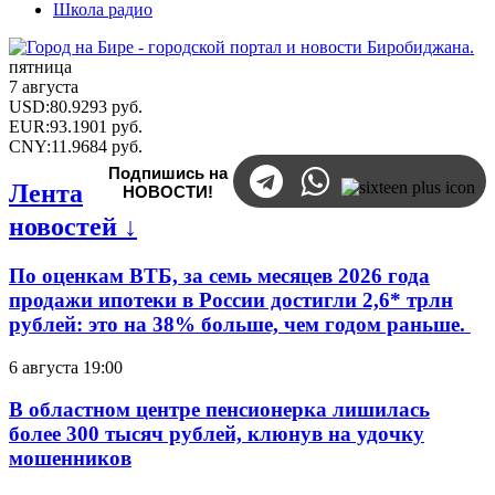
Школа радио
пятница
7 августа
USD
:
80.9293
руб.
EUR
:
93.1901
руб.
CNY
:
11.9684
руб.
Подпишись на
Лента
НОВОСТИ!
новостей ↓
По оценкам ВТБ, за семь месяцев 2026 года
продажи ипотеки в России достигли 2,6* трлн
рублей: это на 38% больше, чем годом раньше.
6 августа 19:00
В областном центре пенсионерка лишилась
более 300 тысяч рублей, клюнув на удочку
мошенников