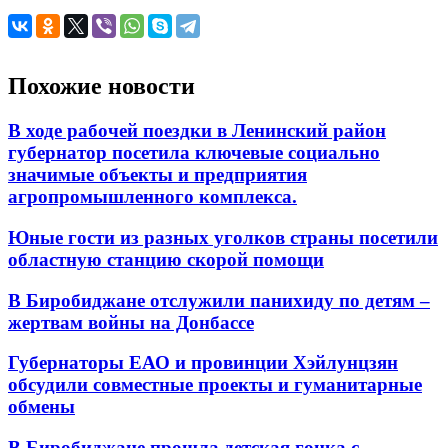
Похожие новости
В ходе рабочей поездки в Ленинский район
губернатор посетила ключевые социально
значимые объекты и предприятия
агропромышленного комплекса.
Юные гости из разных уголков страны посетили
областную станцию скорой помощи
В Биробиджане отслужили панихиду по детям –
жертвам войны на Донбассе
Губернаторы ЕАО и провинции Хэйлунцзян
обсудили совместные проекты и гуманитарные
обмены
В Биробиджане прошла детская гонка с