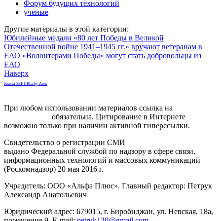
Форум будущих технологий
ученые
Другие материалы в этой категории:
Юбилейные медали «80 лет Победы в Великой
Отечественной войне 1941–1945 гг.» вручают ветеранам в
ЕАО
«Волонтерами Победы» могут стать добровольцы из
ЕАО
Наверх
Joomla SEF URLs by Artio
При любом использовании материалов ссылка на
gorodnabire.ru
обязательна. Цитирование в Интернете
возможно только при наличии активной гиперссылки.
Свидетельство о регистрации СМИ
ЭЛ № ФС 77-65771
выдано Федеральной службой по надзору в сфере связи,
информационных технологий и массовых коммуникаций
(Роскомнадзор) 20 мая 2016 г.
Учредитель: ООО «Альфа Плюс». Главный редактор: Петрук
Александр Анатольевич
Юридический адрес: 679015, г. Биробиджан, ул. Невская, 18а,
помещение 9. E-mail:
petruk120@gmail.com