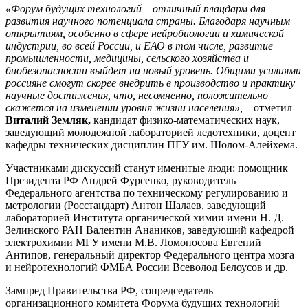
«Форум будущих технологий – отличный плацдарм для
развития научного потенциала страны. Благодаря научным
открытиям, особенно в сфере нейробиологии и химической
индустрии, во всей России, и ЕАО в том числе, развитие
промышленности, медицины, сельского хозяйства и
биобезопасности выйдет на новый уровень. Общими усилиями
россияне смогут скорее внедрить в производство и практику
научные достижения, что, несомненно, положительно
скажется на изменении уровня жизни населения»,
– отметил
Виталий Земляк,
кандидат физико-математических наук,
заведующий молодежной лабораторией ледотехники, доцент
кафедры технических дисциплин ПГУ им. Шолом-Алейхема.
Участниками дискуссий станут именитые люди: помощник
Президента РФ Андрей Фурсенко, руководитель
Федерального агентства по техническому регулированию и
метрологии (Росстандарт) Антон Шалаев, заведующий
лабораторией Института органической химии имени Н. Д.
Зелинского РАН Валентин Анаников, заведующий кафедрой
электрохимии МГУ имени М.В. Ломоносова Евгений
Антипов, генеральный директор Федерального центра мозга
и нейротехнологий ФМБА России Всеволод Белоусов и др.
Зампред Правительства РФ, сопредседатель
организационного комитета Форума будущих технологий