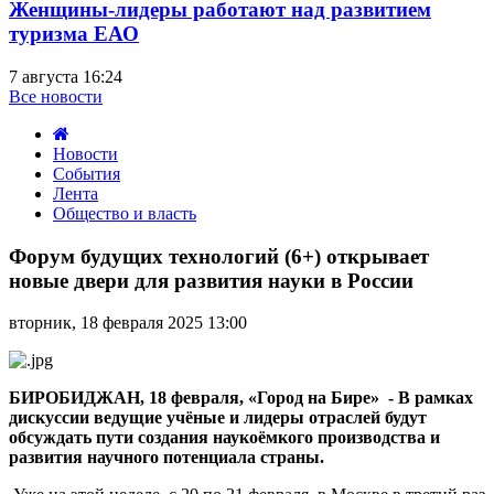
Женщины-лидеры работают над развитием
туризма ЕАО
7 августа 16:24
Все новости
Новости
События
Лента
Общество и власть
Форум
будущих
Форум будущих технологий (6+) открывает
технологий
новые двери для развития науки в России
(6+)
открывает
вторник, 18 февраля 2025 13:00
новые
двери
для
развития
БИРОБИДЖАН, 18 февраля, «Город на Бире» - В рамках
науки
дискуссии ведущие учёные и лидеры отраслей будут
в
обсуждать пути создания наукоёмкого производства и
России
развития научного потенциала страны.