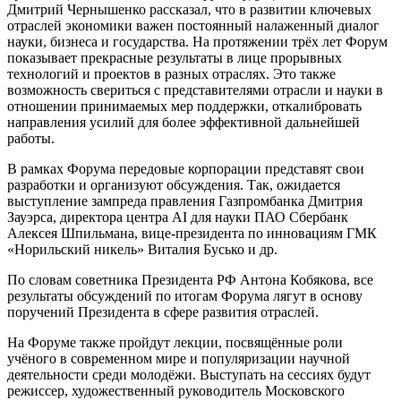
Дмитрий Чернышенко рассказал, что в развитии ключевых
отраслей экономики важен постоянный налаженный диалог
науки, бизнеса и государства. На протяжении трёх лет Форум
показывает прекрасные результаты в лице прорывных
технологий и проектов в разных отраслях. Это также
возможность свериться с представителями отрасли и науки в
отношении принимаемых мер поддержки, откалибровать
направления усилий для более эффективной дальнейшей
работы.
В рамках Форума передовые корпорации представят свои
разработки и организуют обсуждения. Так, ожидается
выступление зампреда правления Газпромбанка Дмитрия
Зауэрса, директора центра AI для науки ПАО Сбербанк
Алексея Шпильмана, вице-президента по инновациям ГМК
«Норильский никель» Виталия Бусько и др.
По словам советника Президента РФ Антона Кобякова, все
результаты обсуждений по итогам Форума лягут в основу
поручений Президента в сфере развития отраслей.
На Форуме также пройдут лекции, посвящённые роли
учёного в современном мире и популяризации научной
деятельности среди молодёжи. Выступать на сессиях будут
режиссер, художественный руководитель Московского