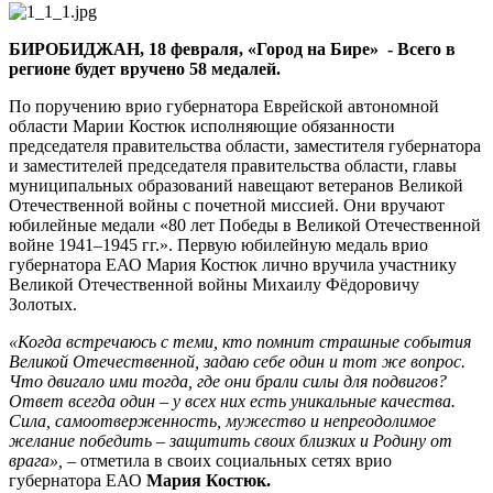
войне
1941–
БИРОБИДЖАН, 18 февраля, «Город на Бире» - Всего в
1945
регионе будет вручено 58 медалей.
гг.»
вручают
По поручению врио губернатора Еврейской автономной
ветеранам
области Марии Костюк исполняющие обязанности
в
председателя правительства области, заместителя губернатора
ЕАО
и заместителей председателя правительства области, главы
муниципальных образований навещают ветеранов Великой
Отечественной войны с почетной миссией. Они вручают
юбилейные медали «80 лет Победы в Великой Отечественной
войне 1941–1945 гг.». Первую юбилейную медаль врио
губернатора ЕАО Мария Костюк лично вручила участнику
Великой Отечественной войны Михаилу Фёдоровичу
Золотых.
«Когда встречаюсь с теми, кто помнит страшные события
Великой Отечественной, задаю себе один и тот же вопрос.
Что двигало ими тогда, где они брали силы для подвигов?
Ответ всегда один – у всех них есть уникальные качества.
Сила, самоотверженность, мужество и непреодолимое
желание победить – защитить своих близких и Родину от
врага»,
– отметила в своих социальных сетях врио
губернатора ЕАО
Мария Костюк.