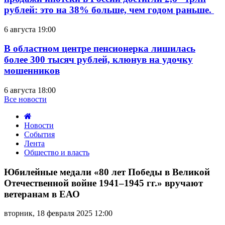
рублей: это на 38% больше, чем годом раньше.
6 августа 19:00
В областном центре пенсионерка лишилась
более 300 тысяч рублей, клюнув на удочку
мошенников
6 августа 18:00
Все новости
Новости
События
Лента
Общество и власть
Юбилейные
медали
Юбилейные медали «80 лет Победы в Великой
«80
Отечественной войне 1941–1945 гг.» вручают
лет
ветеранам в ЕАО
Победы
в
вторник, 18 февраля 2025 12:00
Великой
Отечественной