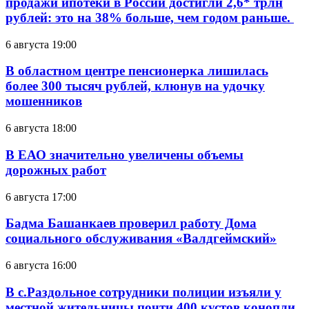
продажи ипотеки в России достигли 2,6* трлн
рублей: это на 38% больше, чем годом раньше.
6 августа 19:00
В областном центре пенсионерка лишилась
более 300 тысяч рублей, клюнув на удочку
мошенников
6 августа 18:00
В ЕАО значительно увеличены объемы
дорожных работ
6 августа 17:00
Бадма Башанкаев проверил работу Дома
социального обслуживания «Валдгеймский»
6 августа 16:00
В с.Раздольное сотрудники полиции изъяли у
местной жительницы почти 400 кустов конопли