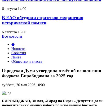
6 августа 14:00
В ЕАО обсудили стратегию сохранения
исторической памяти
6 августа 13:00
Все новости
Новости
События
Лента
Общество и власть
Городская
Дума
Городская Дума утвердила отчёт об исполнении
утвердила
бюджета Биробиджана за 2025 год
отчёт
об
суббота, 30 мая 2026 10:00
исполнении
бюджета
Биробиджана
за
БИРОБИДЖАН, 30 мая, «Город на Бире» - Депутаты дали
2025
положительную оценку работе по исполнению бюджета,