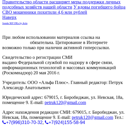
Правительство области расширяет меры поддержки личных
подсобных хозяйств нашей области
У вдовы погибшего бойца
СВО мошенники похитили 4,6 млн рублей
Наверх
Joomla SEF URLs by Artio
При любом использовании материалов ссылка на
gorodnabire.ru
обязательна. Цитирование в Интернете
возможно только при наличии активной гиперссылки.
Свидетельство о регистрации СМИ
ЭЛ № ФС 77-65771
выдано Федеральной службой по надзору в сфере связи,
информационных технологий и массовых коммуникаций
(Роскомнадзор) 20 мая 2016 г.
Учредитель: ООО «Альфа Плюс». Главный редактор: Петрук
Александр Анатольевич
Юридический адрес: 679015, г. Биробиджан, ул. Невская, 18а,
помещение 9. E-mail:
petruk120@gmail.com
Адрес нахождения редакции СМИ: 679015, г. Биробиджан, ул.
Невская, 18а, помещение 9. E-mail:
petruk120@gmail.com
Тел.:
+7(996)310-70-32
,
+7(924)155-58-94