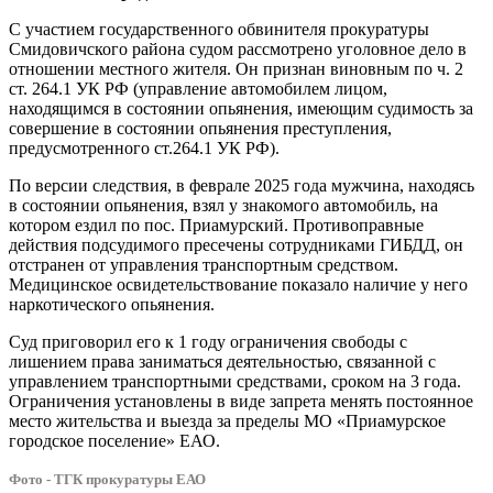
свободы
С участием государственного обвинителя прокуратуры
Смидовичского района судом рассмотрено уголовное дело в
отношении местного жителя. Он признан виновным по ч. 2
ст. 264.1 УК РФ (управление автомобилем лицом,
находящимся в состоянии опьянения, имеющим судимость за
совершение в состоянии опьянения преступления,
предусмотренного ст.264.1 УК РФ).
По версии следствия, в феврале 2025 года мужчина, находясь
в состоянии опьянения, взял у знакомого автомобиль, на
котором ездил по пос. Приамурский. Противоправные
действия подсудимого пресечены сотрудниками ГИБДД, он
отстранен от управления транспортным средством.
Медицинское освидетельствование показало наличие у него
наркотического опьянения.
Суд приговорил его к 1 году ограничения свободы с
лишением права заниматься деятельностью, связанной с
управлением транспортными средствами, сроком на 3 года.
Ограничения установлены в виде запрета менять постоянное
место жительства и выезда за пределы МО «Приамурское
городское поселение» ЕАО.
Фото - ТГК прокуратуры ЕАО