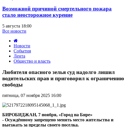
Возможной причиной смертельного пожара
стало неосторожное курение
5 августа 18:00
Все новости
Новости
События
Лента
Общество и власть
Любителя
опасного
Любителя опасного зелья суд надолго лишил
зелья
водительских прав и приговорил к ограничению
суд
свободы
надолго
лишил
пятница, 07 ноября 2025 16:00
водительских
прав
и
приговорил
БИРОБИДЖАН, 7 ноября, «Город на Бире»
к
-
Осуждённому
запрещено менять место жительства и
ограничению
выезжать за пределы своего поселка.