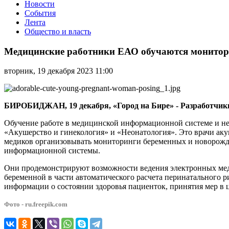
Новости
События
Лента
Общество и власть
Медицинские
работники
Медицинские работники ЕАО обучаются монитор
ЕАО
обучаются
вторник, 19 декабря 2023 11:00
мониторингу
беременных
БИРОБИДЖАН, 19 декабря, «Город на Бире» - Разработчик
Обучение работе в медицинской информационной системе и 
«Акушерство и гинекология» и «Неонатология». Это врачи аку
медиков организовывать мониторинги беременных и новорожд
информационной системы.
Они продемонстрируют возможности ведения электронных мед
беременной в части автоматического расчета перинатального 
информации о состоянии здоровья пациенток, принятия мер в 
Фото - ru.freepik.com