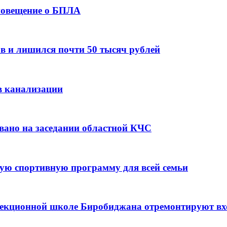
оповещение о БПЛА
в и лишился почти 50 тысяч рублей
в канализации
вано на заседании областной КЧС
ую спортивную программу для всей семьи
ррекционной школе Биробиджана отремонтируют в