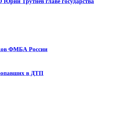
 Юрий Трутнев главе государства
тков ФМБА России
 попавших в ДТП