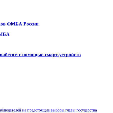
тков ФМБА России
ФМБА
диабетом с помощью смарт-устройств
наблюдателей на предстоящие выборы главы государства