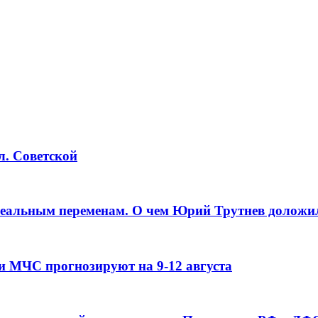
л. Советской
реальным переменам. О чем Юрий Трутнев доложи
и МЧС прогнозируют на 9-12 августа