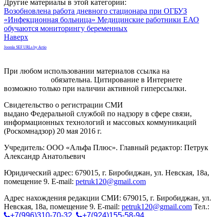
Другие материалы в этой категории:
Возобновлена работа дневного стационара при ОГБУЗ
«Инфекционная больница»
Медицинские работники ЕАО
обучаются мониторингу беременных
Наверх
Joomla SEF URLs by Artio
При любом использовании материалов ссылка на
gorodnabire.ru
обязательна. Цитирование в Интернете
возможно только при наличии активной гиперссылки.
Свидетельство о регистрации СМИ
ЭЛ № ФС 77-65771
выдано Федеральной службой по надзору в сфере связи,
информационных технологий и массовых коммуникаций
(Роскомнадзор) 20 мая 2016 г.
Учредитель: ООО «Альфа Плюс». Главный редактор: Петрук
Александр Анатольевич
Юридический адрес: 679015, г. Биробиджан, ул. Невская, 18а,
помещение 9. E-mail:
petruk120@gmail.com
Адрес нахождения редакции СМИ: 679015, г. Биробиджан, ул.
Невская, 18а, помещение 9. E-mail:
petruk120@gmail.com
Тел.:
+7(996)310-70-32
,
+7(924)155-58-94