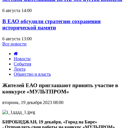
6 августа 14:00
В ЕАО обсудили стратегию сохранения
исторической памяти
6 августа 13:00
Все новости
Новости
События
Лента
Общество и власть
Жителей
ЕАО
Жителей ЕАО приглашают принять участие в
приглашают
конкурсе «МУЛЬТПРОМ»
принять
участие
вторник, 19 декабря 2023 08:00
в
конкурсе
«МУЛЬТПРОМ»
БИРОБИДЖАН, 19 декабря, «Город на Бире»
- Отправлять свои работы на конкурс «МУЛЬПРОМ»