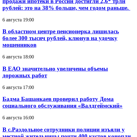
продажи ипотеки в России достигли 2,6* трлн
рублей: это на 38% больше, чем годом раньше.
6 августа 19:00
В областном центре пенсионерка лишилась
более 300 тысяч рублей, клюнув на удочку
мошенников
6 августа 18:00
В ЕАО значительно увеличены объемы
дорожных работ
6 августа 17:00
Бадма Башанкаев проверил работу Дома
социального обслуживания «Валдгеймский»
6 августа 16:00
В с.Раздольное сотрудники полиции изъяли у
местной жительницы почти 400 кустов конопли