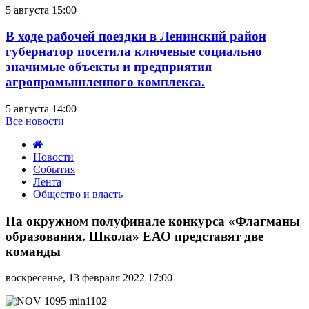
5 августа 15:00
В ходе рабочей поездки в Ленинский район
губернатор посетила ключевые социально
значимые объекты и предприятия
агропромышленного комплекса.
5 августа 14:00
Все новости
Новости
События
Лента
Общество и власть
На
окружном
На окружном полуфинале конкурса «Флагманы
полуфинале
образования. Школа» ЕАО представят две
конкурса
команды
«Флагманы
образования.
воскресенье, 13 февраля 2022 17:00
Школа»
ЕАО
представят