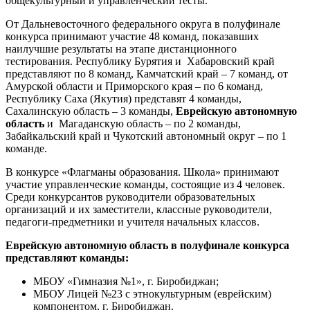
общекультурный и управленческий тесты.
От Дальневосточного федерального округа в полуфинале
конкурса принимают участие 48 команд, показавших
наилучшие результаты на этапе дистанционного
тестирования. Республику Бурятия и Хабаровский край
представляют по 8 команд, Камчатский край – 7 команд, от
Амурской области и Приморского края – по 6 команд,
Республику Саха (Якутия) представят 4 команды,
Сахалинскую область – 3 команды,
Еврейскую автономную
область
и Магаданскую область – по 2 команды,
Забайкальский край и Чукотский автономный округ – по 1
команде.
В конкурсе «Флагманы образования. Школа» принимают
участие управленческие команды, состоящие из 4 человек.
Среди конкурсантов руководители образовательных
организаций и их заместители, классные руководители,
педагоги-предметники и учителя начальных классов.
Еврейскую автономную область в полуфинале конкурса
представляют команды:
МБОУ «Гимназия №1», г. Биробиджан;
МБОУ Лицей №23 с этнокультурным (еврейским)
компонентом, г. Биробиджан.