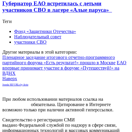
Губернатор ЕАО встретилась с детьми
участников СВО в лагере «Алые паруса»
Теги
Фонд «Защитники Отечества»
Наблюдательный совет
участники СВО
Другие материалы в этой категории:
Пленарное заседание итогового отчетно-программного
партийного форума «Есть результат!» прошло в Москве
ЕАО
впервые принимает участие в форуме «Путешествуй!» на
ВДНХ
Наверх
Joomla SEF URLs by Artio
При любом использовании материалов ссылка на
gorodnabire.ru
обязательна. Цитирование в Интернете
возможно только при наличии активной гиперссылки.
Свидетельство о регистрации СМИ
ЭЛ № ФС 77-65771
выдано Федеральной службой по надзору в сфере связи,
информационных технологий и массовых коммуникаций