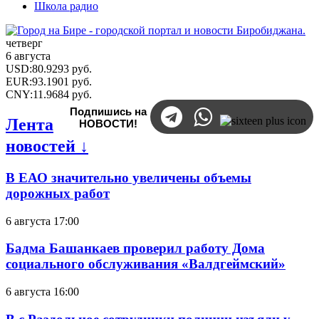
Школа радио
четверг
6 августа
USD
:
80.9293
руб.
EUR
:
93.1901
руб.
CNY
:
11.9684
руб.
Подпишись на
Лента
НОВОСТИ!
новостей ↓
В ЕАО значительно увеличены объемы
дорожных работ
6 августа 17:00
Бадма Башанкаев проверил работу Дома
социального обслуживания «Валдгеймский»
6 августа 16:00