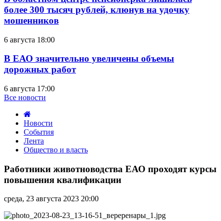
более 300 тысяч рублей, клюнув на удочку
мошенников
6 августа 18:00
В ЕАО значительно увеличены объемы
дорожных работ
6 августа 17:00
Все новости
Новости
События
Лента
Общество и власть
Работники
животноводства
Работники животноводства ЕАО проходят курсы
ЕАО
повышения квалификации
проходят
курсы
среда, 23 августа 2023 20:00
повышения
квалификации