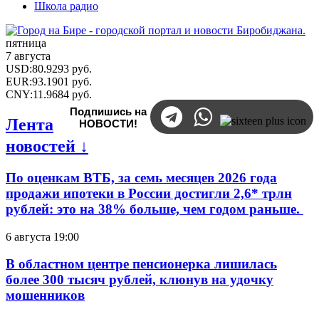
Школа радио
пятница
7 августа
USD
:
80.9293
руб.
EUR
:
93.1901
руб.
CNY
:
11.9684
руб.
Подпишись на
Лента
НОВОСТИ!
новостей ↓
По оценкам ВТБ, за семь месяцев 2026 года
продажи ипотеки в России достигли 2,6* трлн
рублей: это на 38% больше, чем годом раньше.
6 августа 19:00
В областном центре пенсионерка лишилась
более 300 тысяч рублей, клюнув на удочку
мошенников