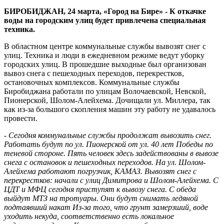
БИРОБИДЖАН, 24 марта, «Город на Бире» - К откачке
воды на городским улиц будет привлечена специальная
техника.
В областном центре коммунальные службы вывозят снег с
улиц. Техника и люди в ежедневном режиме ведут уборку
городских улиц. В прошедшие выходные был организован
вывоз снега с пешеходных переходов, перекрестков,
остановочных комплексов. Коммунальные службы
Биробиджана работали по улицам Волочаевской, Невской,
Пионерской, Шолом-Алейхема. Дочищали ул. Миллера, так
как из-за большого скопления машин эту работу не удавалось
провести.
-
Сегодня коммунальные службы продолжат вывозить снег.
Работать будут по ул. Пионерской от ул. 40 лет Победы по
теневой стороне. Пять человек здесь задействованы в вывозе
снега с остановок и пешеходных переходов. На ул. Шолом-
Алейхема работают погрузчик, КАМАЗ. Вывозят снег с
перекрестков: начали с улиц Димитрова и Шолом-Алейхема. С
ЦДТ и МФЦ сегодня приступят к вывозу снега. С обеда
выйдут МТЗ на тротуары. Они будут снимать ледяной
подтаявший накат Из-за того, что грунт замерзший, воде
уходить некуда, соответственно есть локальное