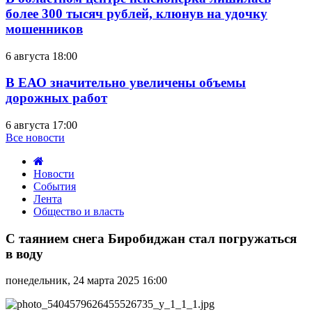
более 300 тысяч рублей, клюнув на удочку
мошенников
6 августа 18:00
В ЕАО значительно увеличены объемы
дорожных работ
6 августа 17:00
Все новости
Новости
События
Лента
Общество и власть
С
таянием
С таянием снега Биробиджан стал погружаться
снега
в воду
Биробиджан
стал
понедельник, 24 марта 2025 16:00
погружаться
в
воду