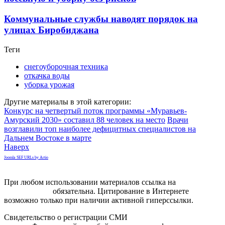
Коммунальные службы наводят порядок на
улицах Биробиджана
Теги
снегоуборочная техника
откачка воды
уборка урожая
Другие материалы в этой категории:
Конкурс на четвертый поток программы «Муравьев-
Амурский 2030» составил 88 человек на место
Врачи
возглавили топ наиболее дефицитных специалистов на
Дальнем Востоке в марте
Наверх
Joomla SEF URLs by Artio
При любом использовании материалов ссылка на
gorodnabire.ru
обязательна. Цитирование в Интернете
возможно только при наличии активной гиперссылки.
Свидетельство о регистрации СМИ
ЭЛ № ФС 77-65771