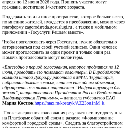
апреля по 12 июня 2026 года. Принять участие могут
граждане, достигшие 14-летнего возраста.
Поддержать то или иное пространство, которое больше всего,
по мнению жителей, нуждается в преображении, можно через
платформу zagorodsreda.gosuslugi.ru , а также в мобильном
приложении «Госуслуги Решаем вместе».
Чтобы проголосовать через Госуслуги, нужно обязательно
авторизоваться под своей учетной записью. Один человек
может проголосовать за один проект и только один раз.
Помочь проголосовать могут волонтеры.
«Ежегодно в период голосования, которое продлится по 12
июня, проводить его помогают волонтеры. В Биробиджане
команда штаба Добро.ру работала в МФЦ. Территория,
набравшая больше голосов, станет еще одним объектом,
обустроенным в рамках нацпроекта “Инфраструктура для
жизни”, инициированного Президентом России Владимиром
Владимировичем Путиным»
, – написала губернатор ЕАО
Мария Костюк
https://max.ru/kostuyk/AZ23ou1nM_k
.
После завершения голосования результаты станут доступны
на Платформе обратной связи в разделе «Формирование
комфортной городской среды». Следить за благоустройством