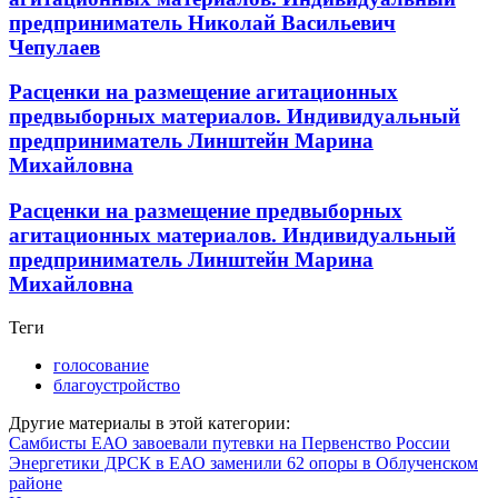
предприниматель Николай Васильевич
Чепулаев
Расценки на размещение агитационных
предвыборных материалов. Индивидуальный
предприниматель Линштейн Марина
Михайловна
Расценки на размещение предвыборных
агитационных материалов. Индивидуальный
предприниматель Линштейн Марина
Михайловна
Теги
голосование
благоустройство
Другие материалы в этой категории:
Самбисты ЕАО завоевали путевки на Первенство России
Энергетики ДРСК в ЕАО заменили 62 опоры в Облученском
районе