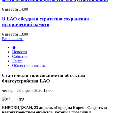
6 августа 14:00
В ЕАО обсудили стратегию сохранения
исторической памяти
6 августа 13:00
Все новости
Новости
События
Лента
Общество и власть
Стартовало
голосование
Стартовало голосование по объектам
по
благоустройства ЕАО
объектам
благоустройства
четверг, 23 апреля 2026 12:00
ЕАО
БИРОБИДЖАН, 23 апреля, «Город на Бире» - Следить за
благоустройством объектов, которые победили в