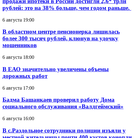
продажи ипотеки в России достигли 2,6* трлн
рублей: это на 38% больше, чем годом раньше.
6 августа 19:00
В областном центре пенсионерка лишилась
более 300 тысяч рублей, клюнув на удочку
мошенников
6 августа 18:00
В ЕАО значительно увеличены объемы
дорожных работ
6 августа 17:00
Бадма Башанкаев проверил работу Дома
социального обслуживания «Валдгеймский»
6 августа 16:00
В с.Раздольное сотрудники полиции изъяли у
местной жительницы почти 400 кустов конопли