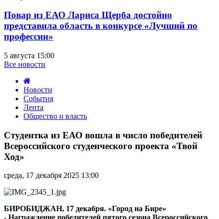
Повар из ЕАО Лариса Щерба достойно
представила область в конкурсе «Лучший по
профессии»
5 августа 15:00
Все новости
Новости
События
Лента
Общество и власть
Студентка
из
Студентка из ЕАО вошла в число победителей
ЕАО
Всероссийского студенческого проекта «Твой
вошла
Ход»
в
число
среда, 17 декабря 2025 13:00
победителей
Всероссийского
студенческого
проекта
БИРОБИДЖАН, 17 декабря. «Город на Бире»
«Твой
- Награждение победителей пятого сезона Всероссийского