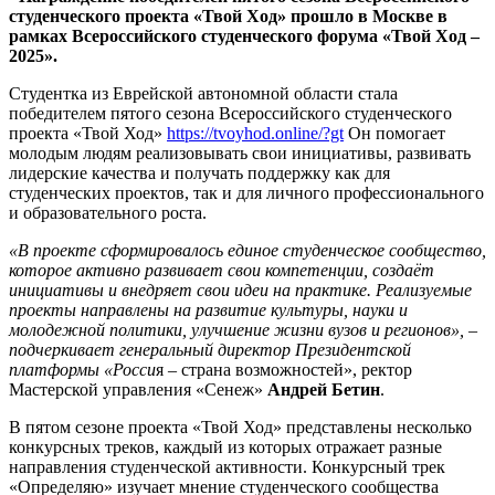
Ход»
студенческого проекта «Твой Ход» прошло в Москве в
рамках Всероссийского студенческого форума «Твой Ход –
2025».
Студентка из Еврейской автономной области стала
победителем пятого сезона Всероссийского студенческого
проекта «Твой Ход»
https://tvoyhod.online/?gt
Он помогает
молодым людям реализовывать свои инициативы, развивать
лидерские качества и получать поддержку как для
студенческих проектов, так и для личного профессионального
и образовательного роста.
«В проекте сформировалось единое студенческое сообщество,
которое активно развивает свои компетенции, создаёт
инициативы и внедряет свои идеи на практике. Реализуемые
проекты направлены на развитие культуры, науки и
молодежной политики, улучшение жизни вузов и регионов», –
подчеркивает генеральный директор Президентской
платформы «Росси
я – страна возможностей», ректор
Мастерской управления «Сенеж»
Андрей Бетин
.
В пятом сезоне проекта «Твой Ход» представлены несколько
конкурсных треков, каждый из которых отражает разные
направления студенческой активности. Конкурсный трек
«Определяю» изучает мнение студенческого сообщества