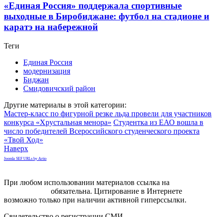
«Единая Россия» поддержала спортивные
выходные в Биробиджане: футбол на стадионе и
каратэ на набережной
Теги
Единая Россия
модернизация
Биджан
Смидовичский район
Другие материалы в этой категории:
Мастер-класс по фигурной резке льда провели для участников
конкурса «Хрустальная менора»
Студентка из ЕАО вошла в
число победителей Всероссийского студенческого проекта
«Твой Ход»
Наверх
Joomla SEF URLs by Artio
При любом использовании материалов ссылка на
gorodnabire.ru
обязательна. Цитирование в Интернете
возможно только при наличии активной гиперссылки.
Свидетельство о регистрации СМИ
ЭЛ № ФС 77-65771