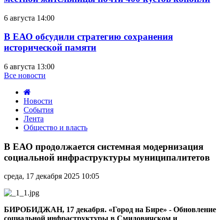
6 августа 14:00
В ЕАО обсудили стратегию сохранения
исторической памяти
6 августа 13:00
Все новости
Новости
События
Лента
Общество и власть
В
ЕАО
В ЕАО продолжается системная модернизация
продолжается
социальной инфраструктуры муниципалитетов
системная
модернизация
среда, 17 декабря 2025 10:05
социальной
инфраструктуры
муниципалитетов
БИРОБИДЖАН, 17 декабря. «Город на Бире» -
Обновление
социальной инфраструктуры в Смидовичском и