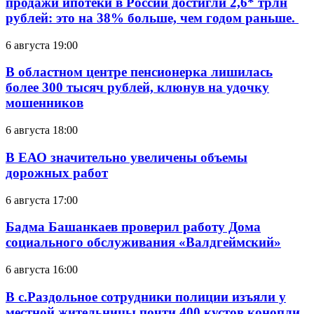
продажи ипотеки в России достигли 2,6* трлн
рублей: это на 38% больше, чем годом раньше.
6 августа 19:00
В областном центре пенсионерка лишилась
более 300 тысяч рублей, клюнув на удочку
мошенников
6 августа 18:00
В ЕАО значительно увеличены объемы
дорожных работ
6 августа 17:00
Бадма Башанкаев проверил работу Дома
социального обслуживания «Валдгеймский»
6 августа 16:00
В с.Раздольное сотрудники полиции изъяли у
местной жительницы почти 400 кустов конопли