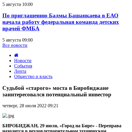
5 августа 10:00
По приглашению Бадмы Башанкаева в ЕАО
начала работу федеральная команда детских
врачей ФМБА
5 августа 09:00
Все новости
Новости
События
Лента
Общество и власть
Судьбой
«старого»
Судьбой «старого» моста в Биробиджане
моста
заинтересовался потенциальный инвестор
в
Биробиджане
четверг, 28 июля 2022 09:21
заинтересовался
потенциальный
инвестор
БИРОБИДЖАН, 29 июля, «Город на Бире» -
Переправа
находится в неудовлетворительном техническом