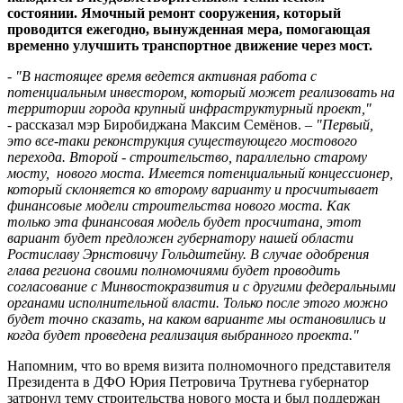
состоянии. Ямочный ремонт сооружения, который
проводится ежегодно, вынужденная мера, помогающая
временно улучшить транспортное движение через мост.
-
"В настоящее время ведется активная работа с
потенциальным инвестором, который может реализовать на
территории города крупный инфраструктурный проект,"
- рассказал мэр Биробиджана Максим Семёнов. –
"Первый,
это все-таки реконструкция существующего мостового
перехода. Второй - строительство, параллельно старому
мосту, нового моста. Имеется потенциальный концессионер,
который склоняется ко второму варианту и просчитывает
финансовые модели строительства нового моста. Как
только эта финансовая модель будет просчитана, этот
вариант будет предложен губернатору нашей области
Ростиславу Эрнстовичу Гольдштейну. В случае одобрения
глава региона своими полномочиями будет проводить
согласование с Минвостокразвития и с другими федеральными
органами исполнительной власти. Только после этого можно
будет точно сказать, на каком варианте мы остановились и
когда будет проведена реализация выбранного проекта."
Напомним, что во время визита полномочного представителя
Президента в ДФО Юрия Петровича Трутнева губернатор
затронул тему строительства нового моста и был поддержан