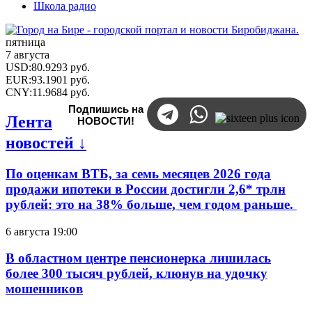
Школа радио
пятница
7 августа
USD
:
80.9293
руб.
EUR
:
93.1901
руб.
CNY
:
11.9684
руб.
Подпишись на
Лента
НОВОСТИ!
новостей ↓
По оценкам ВТБ, за семь месяцев 2026 года
продажи ипотеки в России достигли 2,6* трлн
рублей: это на 38% больше, чем годом раньше.
6 августа 19:00
В областном центре пенсионерка лишилась
более 300 тысяч рублей, клюнув на удочку
мошенников