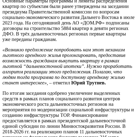
Основные параметры программы и лимиты распределения
квартир по субъектам были ранее утверждены на заседании
президиума Правительственной комиссии по вопросам
социально-экономического развития Дальнего Востока в июле
2023 года. На сегодняшний день АО «ДОМ.РФ» подписаны
договоры на строительство 5884 квартир в девяти регионах
ДФО. В трёх дальневосточных регионах первые квартиры
уже переданы гражданам.
«Возникло предложение попробовать нам этот механизм
льготного арендного жилья пролонгировать, предоставив
возможность гражданам выкупить квартиру в рамках
льготной “дальневосточной ипотеки”. Нужно проработать
алгоритм реализации этого предложения. Полагаю, что
людям тогда программа по доступному арендному жилью
станет интереснее»,
– отметил
Юрий Трутнев.
По итогам заседания одобрено увеличение выделенных
средств в рамках планов социального развития центров
экономического роста дальневосточных регионов на
мероприятия по модернизации социальной инфраструктуры и
созданию инфраструктуры ТОР. Финансирование
предоставляется в рамках президентской дальневосточной
единой субсидии по линии Минвостокразвития России. В
2018-2026 гг. на реализацию планов 11 дальневосточных