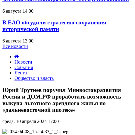
6 августа 14:00
В ЕАО обсудили стратегию сохранения
исторической памяти
6 августа 13:00
Все новости
Новости
События
Лента
Общество и власть
Юрий
Трутнев
Юрий Трутнев поручил Минвостокразвития
поручил
России и ДОМ.РФ проработать возможность
Минвостокразвития
выкупа льготного арендного жилья по
России
«дальневосточной ипотеке»
и
ДОМ.РФ
проработать
среда, 10 апреля 2024 17:00
возможность
выкупа