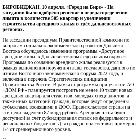
льготного
БИРОБИДЖАН, 10 апреля, «Город на Бире» - На
арендного
заседании было одобрено решение о перераспределении
жилья
лимита в количестве 505 квартир и увеличении
по
строительства арендного жилья в трёх дальневосточных
«дальневосточной
регионах.
ипотеке»
На заседании президиума Правительственной комиссии по
вопросам социально-экономического развития Дальнего
Востока обсуждалось изменение программы «Доступное
арендное жилье в Дальневосточном федеральном округе».
Программа по созданию арендного жилья реализуется в
рамках выполнения поручения главы государства, данного по
итогам Восточного экономического форума 2022 года, и
включена в перечень Стратегических инициатив
Правительства России. В рамках программы при участии АО
«ДОМ.РФ» планируется построить не менее 10 тысяч новых
арендных квартир для студентов, молодых специалистов, а
также иных категорий граждан, которые будут определены
субъектами, входящими в ДФО. Правительством страны на
эти цели выделено 87 млрд рублей. Арендная плата будет
доступной за счёт субсидирования ставок из федерального и
региональных бюджетов. Для граждан она составит примерно
1/4 от среднерыночного уровня.