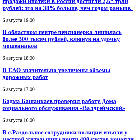
продажи ипотеки в России достигли 2,6* трлн
рублей: это на 38% больше, чем годом раньше.
6 августа 19:00
В областном центре пенсионерка лишилась
более 300 тысяч рублей, клюнув на удочку
мошенников
6 августа 18:00
В ЕАО значительно увеличены объемы
дорожных работ
6 августа 17:00
Бадма Башанкаев проверил работу Дома
социального обслуживания «Валдгеймский»
6 августа 16:00
В с.Раздольное сотрудники полиции изъяли у
местной жительницы почти 400 кустов конопли