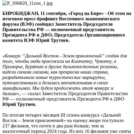
Восток
—
БИРОБИДЖАН, 11 сентября, «Город на Бире» - Об этом на
Земля
итоговом пресс-брифинге Восточного экономического
приключений»
форума (ВЭФ) сообщил Заместитель Председателя
будет
Правительства РФ — полномочный представитель
продолжен
Президента РФ в ДФО, Председатель Организационного
комитета ВЭФ Юрий Трутнев.
«Конкурс “Дальний Восток - Земля приключений” создан для
того, чтобы люди приезжали на Камчатку, Чукотку, в
Приморье, Бурятию и другие дальневосточные регионы,
видели своими глазами, как прекрасна наша страна,
разрабатывали новые туристические маршруты,
путешествовали и делились впечатлениями в своих
минифильмах. Мы будем продолжать этот конкурс и
дальше»,
— сказал Заместитель Председателя Правительства
РФ — полномочный представитель Президента РФ в ДФО
Юрий Трутнев.
По итогам четырех месяцев III сезона конкурса «Дальний
Восток – Земля приключений» на оценку жюри поступило
237 фильмов, что почти в два раза больше, чем за
аналогичный период 2024 года. Из них 16 фильмов уже сняты