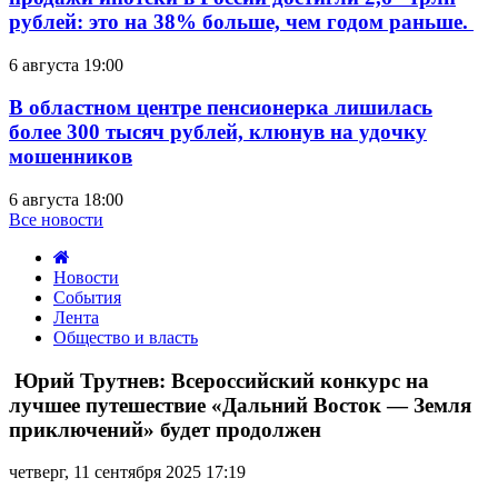
рублей: это на 38% больше, чем годом раньше.
6 августа 19:00
В областном центре пенсионерка лишилась
более 300 тысяч рублей, клюнув на удочку
мошенников
6 августа 18:00
Все новости
Новости
События
Лента
Общество и власть
Юрий
Трутнев:
Юрий Трутнев: Всероссийский конкурс на
Всероссийский
лучшее путешествие «Дальний Восток — Земля
конкурс
приключений» будет продолжен
на
лучшее
четверг, 11 сентября 2025 17:19
путешествие
«Дальний