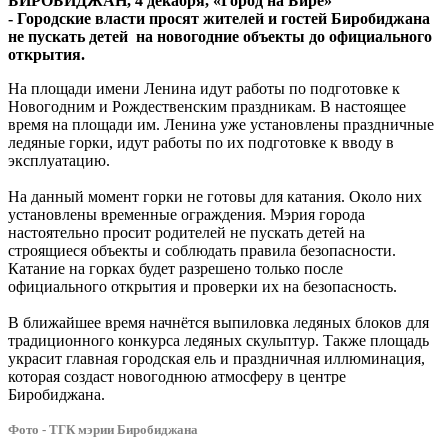
БИРОБИДЖАН, 4 декабря, «Город на Бире»
праздникам
-
Городские
власти просят жителей и гостей Биробиджана
не пускать детей на новогодние объекты до официального
открытия.
На площади имени Ленина идут работы по подготовке к
Новогодним и Рождественским праздникам. В настоящее
время на площади им. Ленина уже установлены праздничные
ледяные горки, идут работы по их подготовке к вводу в
эксплуатацию.
На данный момент горки не готовы для катания. Около них
установлены временные ограждения. Мэрия города
настоятельно просит родителей не пускать детей на
строящиеся объекты и соблюдать правила безопасности.
Катание на горках будет разрешено только после
официального открытия и проверки их на безопасность.
В ближайшее время начнётся выпиловка ледяных блоков для
традиционного конкурса ледяных скульптур. Также площадь
украсит главная городская ель и праздничная иллюминация,
которая создаст новогоднюю атмосферу в центре
Биробиджана.
Фото - ТГК мэрии Биробиджана