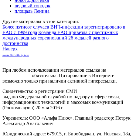
новогодняя ёлка
ледовый городок
площадь Ленина
Другие материалы в этой категории:
Более пятисот случаев ВИЧ-инфекции зарегистрировано в
ЕАО с 1999 года
Команда ЕАО привезла с престижных
международных соревнований 26 медалей разного
достоинства
Наверх
Joomla SEF URLs by Artio
При любом использовании материалов ссылка на
gorodnabire.ru
обязательна. Цитирование в Интернете
возможно только при наличии активной гиперссылки.
Свидетельство о регистрации СМИ
ЭЛ № ФС 77-65771
выдано Федеральной службой по надзору в сфере связи,
информационных технологий и массовых коммуникаций
(Роскомнадзор) 20 мая 2016 г.
Учредитель: ООО «Альфа Плюс». Главный редактор: Петрук
Александр Анатольевич
Юридический адрес: 679015, г. Биробиджан, ул. Невская, 18а,