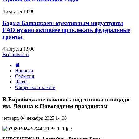
4 августа 14:00
Бадма Башанкаев: креативным индустриям
ЕАО нужно активнее привлекать федеральные
гранты
4 августа 13:00
Все новости
Новости
События
Лента
Общество и власть
В
Биробиджане
В Биробиджане началась подготовка площади
началась
им. Ленина к Новогодним праздникам
подготовка
площади
четверг, 04 декабря 2025 14:00
им.
Ленина
к
Новогодним