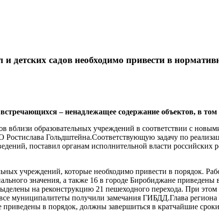
 и детских садов необходимо привести в нормативн
стречающихся – ненадлежащее содержание объектов, в том чи
в вблизи образовательных учреждений в соответствии с новым
О Ростислава Гольдштейна.Соответствующую задачу по реализа
заведений, поставил органам исполнительной власти российски
льных учреждений, которые необходимо привести в порядок. Ра
онального значения, а также 16 в городе Биробиджане приведены
выделены на реконструкцию 21 пешеходного перехода. При это
 все муниципалитеты получили замечания ГИБДД.Глава региона
не приведены в порядок, должны завершиться в кратчайшие сроки