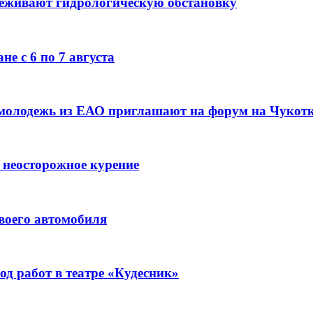
леживают гидрологическую обстановку
е с 6 по 7 августа
 молодежь из ЕАО приглашают на форум на Чукот
 неосторожное курение
воего автомобиля
д работ в театре «Кудесник»