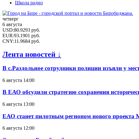
Школа радио
четверг
6 августа
USD
:
80.9293
руб.
EUR
:
93.1901
руб.
CNY
:
11.9684
руб.
Лента новостей ↓
В с.Раздольное сотрудники полиции изъяли у ме
6 августа 14:00
В ЕАО обсудили стратегию сохранения историчес
6 августа 13:00
ЕАО станет пилотным регионом нового проекта 
6 августа 12:00