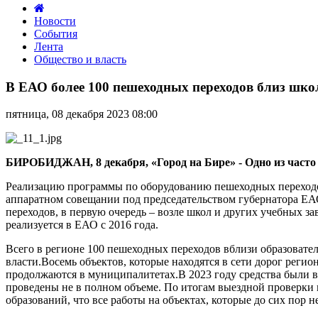
Новости
События
Лента
Общество и власть
В
ЕАО
В ЕАО более 100 пешеходных переходов близ школ
более
100
пятница, 08 декабря 2023 08:00
пешеходных
переходов
близ
школ
БИРОБИДЖАН, 8 декабря, «Город на Бире» - Одно из часто в
и
детских
Реализацию программы по оборудованию пешеходных переходо
садов
аппаратном совещании под председательством губернатора ЕА
необходимо
переходов, в первую очередь – возле школ и других учебных 
привести
реализуется в ЕАО с 2016 года.
в
Всего в регионе 100 пешеходных переходов вблизи образовате
нормативное
власти.Восемь объектов, которые находятся в сети дорог реги
состояние
продолжаются в муниципалитетах.В 2023 году средства были 
проведены не в полном объеме. По итогам выездной проверки
образований, что все работы на объектах, которые до сих пор 