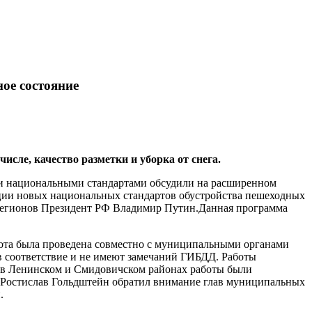
ое состояние
сле, качество разметки и уборка от снега.
и национальными стандартами обсудили на расширенном
ции новых национальных стандартов обустройства пешеходных
х регионов Президент РФ Владимир Путин.Данная программа
бота была проведена совместно с муниципальными органами
 в соответствие и не имеют замечаний ГИБДД. Работы
м в Ленинском и Смидовичском районах работы были
 Ростислав Гольдштейн обратил внимание глав муниципальных
.