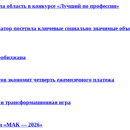
ла область в конкурсе «Лучший по профессии»
рнатор посетила ключевые социально значимые о
иробиджана
ов экономит четверть ежемесячного платежа
 и трансформационная игра
ии «МАК — 2026»