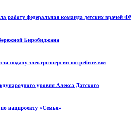
а работу федеральная команда детских врачей 
абережной Биробиджана
или подачу электроэнергии потребителям
ждународного уровня Алекса Датского
 по нацпроекту «Семья»