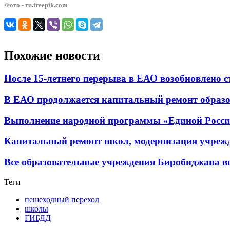
Фото - ru.freepik.com
Похожие новости
После 15-летнего перерыва в ЕАО возобновлено 
В ЕАО продолжается капитальный ремонт образ
Выполнение народной программы «Единой России»
Капитальный ремонт школ, модернизация учрежд
Все образовательные учреждения Биробиджана в
Теги
пешеходный переход
школы
ГИБДД