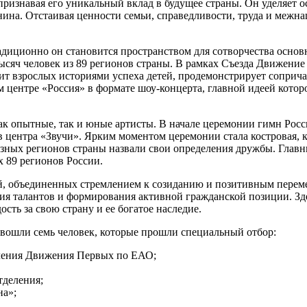
ризнавая его уникальный вклад в будущее страны. Он уделяет о
на. Отстаивая ценности семьи, справедливости, труда и межнац
иционно он становится пространством для сотворчества основн
тысяч человек из 89 регионов страны. В рамках Съезда Движен
вит взрослых историями успеха детей, продемонстрирует сопри
центре «Россия» в формате шоу-концерта, главной идеей которо
ак опытные, так и юные артисты. В начале церемонии гимн Рос
в центра «Звучи». Ярким моментом церемонии стала костровая, 
 разных регионов страны назвали свои определения дружбы. Глав
х 89 регионов России.
, объединенных стремлением к созиданию и позитивным переме
ия талантов и формирования активной гражданской позиции. З
сть за свою страну и ее богатое наследие.
 вошли семь человек, которые прошли специальный отбор:
деления Движения Первых по ЕАО;
тделения;
на»;