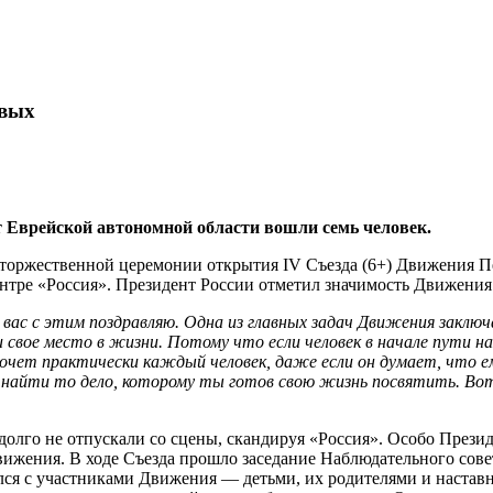
рвых
 Еврейской автономной области вошли семь человек.
торжественной церемонии открытия IV Съезда (6+) Движения Пер
центре «Россия». Президент России отметил значимость Движени
Я вас с этим поздравляю. Одна из главных задач Движения закл
 свое место в жизни. Потому что если человек в начале пути н
а хочет практически каждый человек, даже если он думает, что 
найти то дело, которому ты готов свою жизнь посвятить. Вот 
долго не отпускали со сцены, скандируя «Россия». Особо През
ижения. В ходе Съезда прошло заседание Наблюдательного сове
лся с участниками Движения — детьми, их родителями и настав