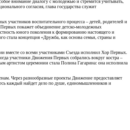
собое внимание диалогу с молодежью и стремится учитывать,
ионального согласия, глава государства служит
ых участников воспитательного процесса – детей, родителей и
ие Первых покажет объединение детско-молодежных
частность юного поколения к формированию настоящего и
го стала концепция «Дружба, как основа семьи, страны и
сии вместе со всеми участниками Съезда исполнил Хор Первых.
когда участники Движения Первых собрались вокруг костра –
ным артистом церемонии стала Полина Гагарина: она исполнила
нам. Через разнообразные проекты Движение предоставляет
десь каждый найдет дело по душе, единомышленников и