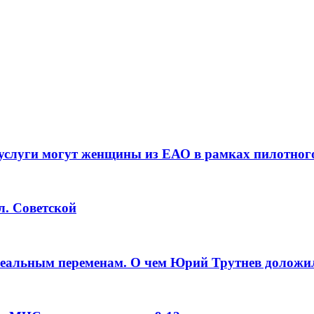
услуги могут женщины из ЕАО в рамках пилотног
л. Советской
реальным переменам. О чем Юрий Трутнев доложи