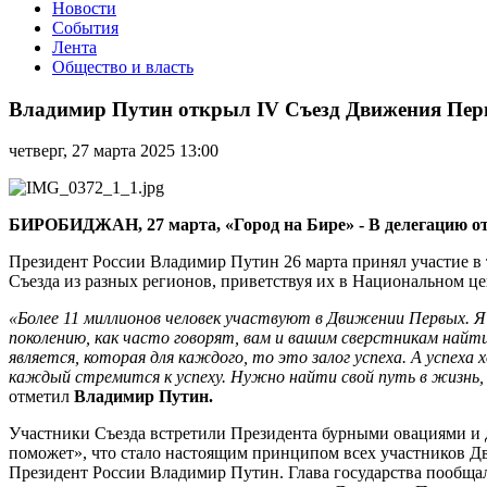
Новости
События
Лента
Общество и власть
Владимир
Путин
Владимир Путин открыл IV Съезд Движения Пе
открыл
IV
четверг, 27 марта 2025 13:00
Съезд
Движения
Первых
БИРОБИДЖАН, 27 марта, «Город на Бире» - В делегацию от
Президент России Владимир Путин 26 марта принял участие в 
Съезда из разных регионов, приветствуя их в Национальном 
«Более 11 миллионов человек участвуют в Движении Первых. 
поколению, как часто говорят, вам и вашим сверстникам найти
является, которая для каждого, то это залог успеха. А успех
каждый стремится к успеху. Нужно найти свой путь в жизнь, 
отметил
Владимир Путин.
Участники Съезда встретили Президента бурными овациями и 
поможет», что стало настоящим принципом всех участников Дв
Президент России Владимир Путин. Глава государства пообща