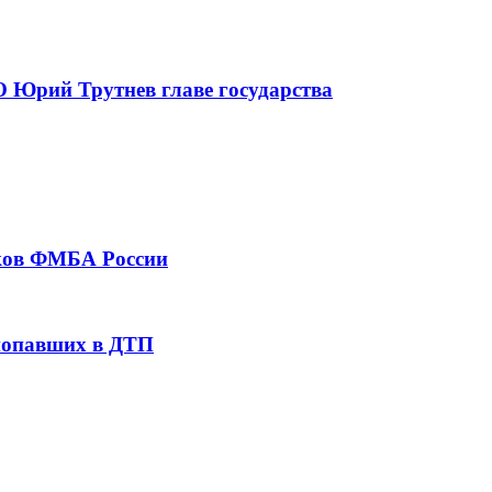
 Юрий Трутнев главе государства
тков ФМБА России
 попавших в ДТП