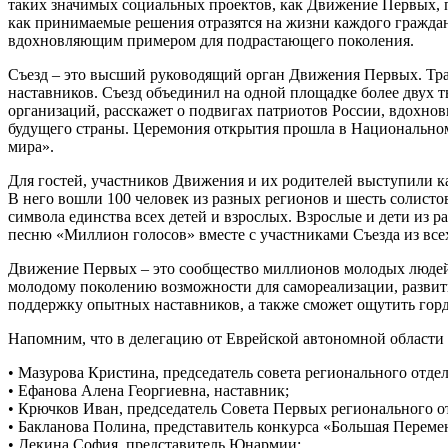
таких значимых социальных проектов, как Движение Первых, п
как принимаемые решения отразятся на жизни каждого граждани
вдохновляющим примером для подрастающего поколения.
Съезд – это высший руководящий орган Движения Первых. Трад
наставников. Съезд объединил на одной площадке более двух 
организаций, расскажет о подвигах патриотов России, вдохно
будущего страны. Церемония открытия прошла в Национальном 
мира».
Для гостей, участников Движения и их родителей выступили к
В него вошли 100 человек из разных регионов и шесть солисто
символа единства всех детей и взрослых. Взрослые и дети из
песню «Миллион голосов» вместе с участниками Съезда из все
Движение Первых – это сообщество миллионов молодых людей
молодому поколению возможности для самореализации, развит
поддержку опытных наставников, а также сможет ощутить гордо
Напомним, что в делегацию от Еврейской автономной области
• Мазурова Кристина, председатель совета регионального от
• Ефанова Алена Георгиевна, наставник;
• Крючков Иван, председатель Совета Первых регионального о
• Бакланова Полина, представитель конкурса «Большая Переме
• Декина София, представитель Юнармии;