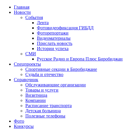
Главная
Новости
События
Лента
Фотовидеофиксация ГИБДД
4
Фоторепортажи
Видеоматериалы
Прислать новость
Истории успеха
СМИ
Русское Радио и Европа Плюс Биробиджан
Спецпроекты
Спортивные секции в Биробиджане
Судьба и отечество
Справочник
Обслуживающие организации
Товары и услуги
Визитница
Компании
Расписание транспорта
Детская больница
Полезные телефоны
Фото
Конкурсы