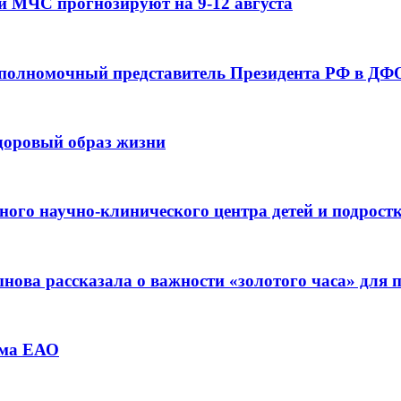
и МЧС прогнозируют на 9-12 августа
 полномочный представитель Президента РФ в ДФО
здоровый образ жизни
ьного научно-клинического центра детей и подрос
ова рассказала о важности «золотого часа» для
зма ЕАО