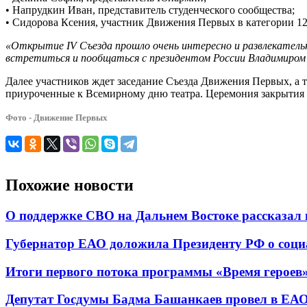
• Напрудкин Иван, представитель студенческого сообщества;
• Сидорова Ксения, участник Движения Первых в категории 12-
«Открытие IV Съезда прошло очень интересно и развлекательн
встретиться и пообщаться с президентом России Владимиро
Далее участников ждет заседание Съезда Движения Первых, а 
приуроченные к Всемирному дню театра. Церемония закрытия С
Фото - Движение Первых
Похожие новости
О поддержке СВО на Дальнем Востоке рассказал
Губернатор ЕАО доложила Президенту РФ о соци
Итоги первого потока программы «Время героев
Депутат Госдумы Бадма Башанкаев провел в ЕА