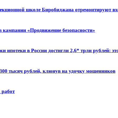
ррекционной школе Биробиджана отремонтируют в
ов кампании «Продвижение безопасности»
жи ипотеки в России достигли 2,6* трлн рублей: э
 300 тысяч рублей, клюнув на удочку мошенников
 работ