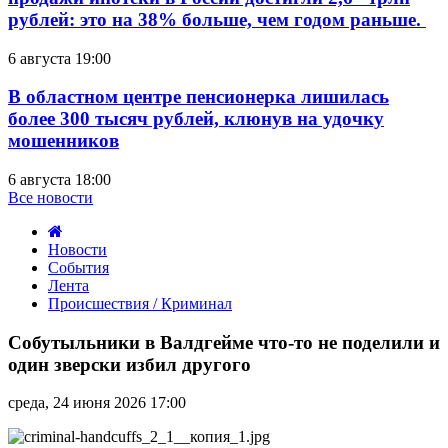
рублей: это на 38% больше, чем годом раньше.
6 августа 19:00
В областном центре пенсионерка лишилась
более 300 тысяч рублей, клюнув на удочку
мошенников
6 августа 18:00
Все новости
Новости
События
Лента
Происшествия / Криминал
Собутыльники
в
Собутыльники в Валдгейме что-то не поделили и
Валдгейме
один зверски избил другого
что-
то
среда, 24 июня 2026 17:00
не
поделили
и