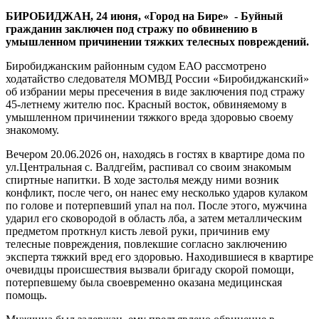
один
БИРОБИДЖАН, 24 июня, «Город на Бире» - Буйный
зверски
гражданин заключен под стражу по обвинению в
избил
умышленном причинении тяжких телесных повреждений.
другого
Биробиджанским районным судом ЕАО рассмотрено
ходатайство следователя МОМВД России «Биробиджанский»
об избрании меры пресечения в виде заключения под стражу
45-летнему жителю пос. Красный восток, обвиняемому в
умышленном причинении тяжкого вреда здоровью своему
знакомому.
Вечером 20.06.2026 он, находясь в гостях в квартире дома по
ул.Центральная с. Валдгейм, распивал со своим знакомым
спиртные напитки. В ходе застолья между ними возник
конфликт, после чего, он нанес ему несколько ударов кулаком
по голове и потерпевший упал на пол. После этого, мужчина
ударил его сковородой в область лба, а затем металлическим
предметом проткнул кисть левой руки, причинив ему
телесные повреждения, повлекшие согласно заключению
эксперта тяжкий вред его здоровью. Находившиеся в квартире
очевидцы происшествия вызвали бригаду скорой помощи,
потерпевшему была своевременно оказана медицинская
помощь.