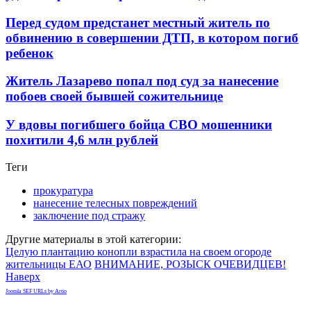
Перед судом предстанет местный житель по
обвинению в совершении ДТП, в котором погиб
ребенок
Житель Лазарево попал под суд за нанесение
побоев своей бывшей сожительнице
У вдовы погибшего бойца СВО мошенники
похитили 4,6 млн рублей
Теги
прокуратура
нанесение телесных повреждений
заключение под стражу
Другие материалы в этой категории:
Целую плантацию конопли взрастила на своем огороде
жительницы ЕАО
ВНИМАНИЕ, РОЗЫСК ОЧЕВИДЦЕВ!
Наверх
Joomla SEF URLs by Artio