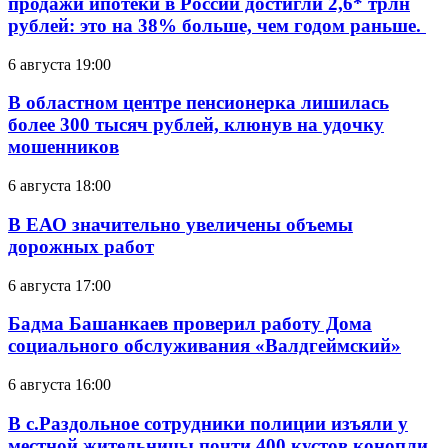
продажи ипотеки в России достигли 2,6* трлн
рублей: это на 38% больше, чем годом раньше.
6 августа 19:00
В областном центре пенсионерка лишилась
более 300 тысяч рублей, клюнув на удочку
мошенников
6 августа 18:00
В ЕАО значительно увеличены объемы
дорожных работ
6 августа 17:00
Бадма Башанкаев проверил работу Дома
социального обслуживания «Валдгеймский»
6 августа 16:00
В с.Раздольное сотрудники полиции изъяли у
местной жительницы почти 400 кустов конопли