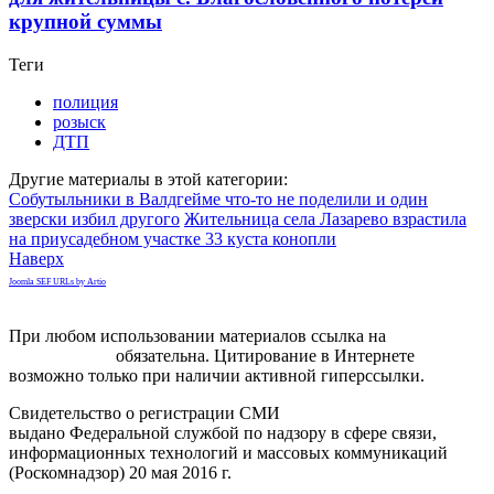
крупной суммы
Теги
полиция
розыск
ДТП
Другие материалы в этой категории:
Собутыльники в Валдгейме что-то не поделили и один
зверски избил другого
Жительница села Лазарево взрастила
на приусадебном участке 33 куста конопли
Наверх
Joomla SEF URLs by Artio
При любом использовании материалов ссылка на
gorodnabire.ru
обязательна. Цитирование в Интернете
возможно только при наличии активной гиперссылки.
Свидетельство о регистрации СМИ
ЭЛ № ФС 77-65771
выдано Федеральной службой по надзору в сфере связи,
информационных технологий и массовых коммуникаций
(Роскомнадзор) 20 мая 2016 г.