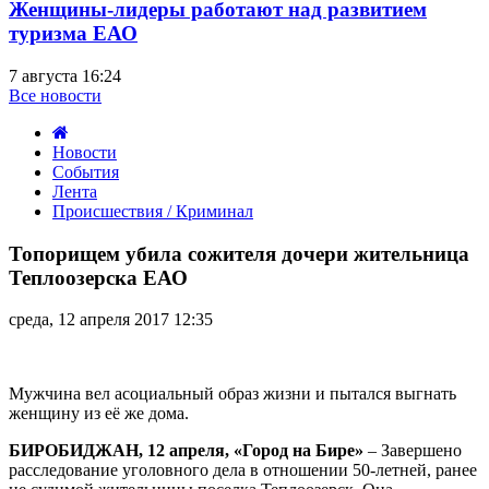
Женщины-лидеры работают над развитием
туризма ЕАО
7 августа 16:24
Все новости
Новости
События
Лента
Происшествия / Криминал
Топорищем
убила
Топорищем убила сожителя дочери жительница
сожителя
Теплоозерска ЕАО
дочери
жительница
среда, 12 апреля 2017 12:35
Теплоозерска
ЕАО
Мужчина вел асоциальный образ жизни и пытался выгнать
женщину из её же дома.
БИРОБИДЖАН, 12 апреля, «Город на Бире»
– Завершено
расследование уголовного дела в отношении 50-летней, ранее