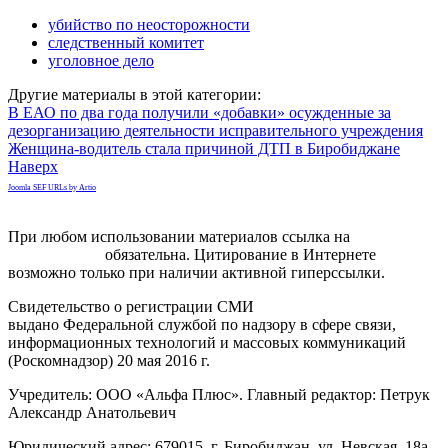
убийство по неосторожности
следственный комитет
уголовное дело
Другие материалы в этой категории:
В ЕАО по два года получили «добавки» осужденные за
дезорганизацию деятельности исправительного учреждения
Женщина-водитель стала причиной ДТП в Биробиджане
Наверх
Joomla SEF URLs by Artio
При любом использовании материалов ссылка на
gorodnabire.ru
обязательна. Цитирование в Интернете
возможно только при наличии активной гиперссылки.
Свидетельство о регистрации СМИ
ЭЛ № ФС 77-65771
выдано Федеральной службой по надзору в сфере связи,
информационных технологий и массовых коммуникаций
(Роскомнадзор) 20 мая 2016 г.
Учредитель: ООО «Альфа Плюс». Главный редактор: Петрук
Александр Анатольевич
Юридический адрес: 679015, г. Биробиджан, ул. Невская, 18а,