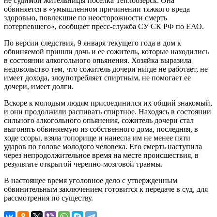
не судимой жительницы поселка Теплоозерск. Она
обвиняется в «умышленном причинении тяжкого вреда
здоровью, повлекшие по неосторожности смерть
потерпевшего», сообщает пресс-служба СУ СК РФ по ЕАО.
По версии следствия, 9 января текущего года в дом к
обвиняемой пришли дочь и ее сожитель, которые находились
в состоянии алкогольного опьянения. Хозяйка выразила
недовольство тем, что сожитель дочери нигде не работает, не
имеет дохода, злоупотребляет спиртным, не помогает ее
дочери, имеет долги.
Вскоре к молодым людям присоединился их общий знакомый,
и они продолжили распивать спиртное. Находясь в состоянии
сильного алкогольного опьянения, сожитель дочери стал
выгонять обвиняемую из собственного дома, последняя, в
ходе ссоры, взяла топорище и нанесла им не менее пяти
ударов по голове молодого человека. Его смерть наступила
через непродолжительное время на месте происшествия, в
результате открытой черепно-мозговой травмы.
В настоящее время уголовное дело с утвержденным
обвинительным заключением готовится к передаче в суд, для
рассмотрения по существу.