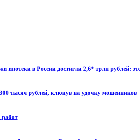
жи ипотеки в России достигли 2,6* трлн рублей: э
 300 тысяч рублей, клюнув на удочку мошенников
 работ