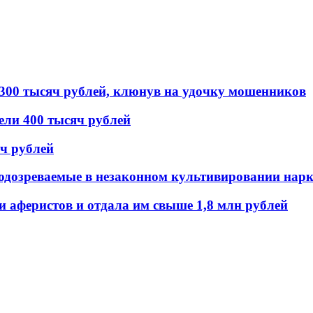
 300 тысяч рублей, клюнув на удочку мошенников
ели 400 тысяч рублей
ч рублей
дозреваемые в незаконном культивировании нар
 аферистов и отдала им свыше 1,8 млн рублей