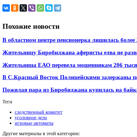
Похожие новости
В областном центре пенсионерка лишилась более
Жительницу Биробиджана аферисты едва не разв
Жительница ЕАО перевела мошенникам 206 тыся
В С.Красный Восток Полицейскими задержаны по
Пожилая пара из Биробиджана купилась на байки
Теги
следственный комитет
уголовное дело
игровые автоматы
Другие материалы в этой категории: