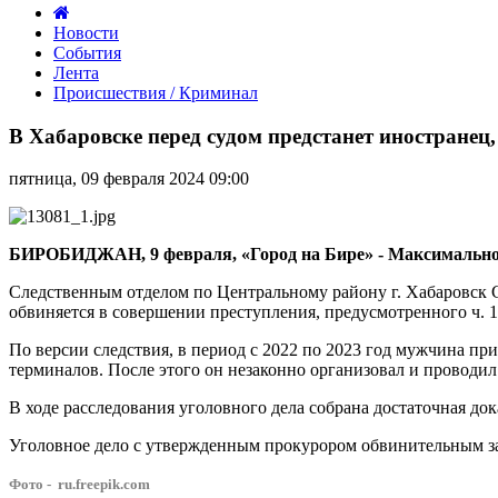
Новости
События
Лента
Происшествия / Криминал
В
Хабаровске
В Хабаровске перед судом предстанет иностранец
перед
судом
пятница, 09 февраля 2024 09:00
предстанет
иностранец,
организовавший
проведение
БИРОБИДЖАН, 9 февраля, «Город на Бире» - Максимальное 
азартных
игр
Следственным отделом по Центральному району г. Хабаровск 
обвиняется в совершении преступления, предусмотренного ч. 1
По версии следствия, в период с 2022 по 2023 год мужчина пр
терминалов. После этого он незаконно организовал и провод
В ходе расследования уголовного дела собрана достаточная д
Уголовное дело с утвержденным прокурором обвинительным за
Фото - ru.freepik.com