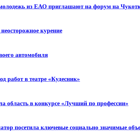
 молодежь из ЕАО приглашают на форум на Чукот
 неосторожное курение
воего автомобиля
д работ в театре «Кудесник»
ла область в конкурсе «Лучший по профессии»
рнатор посетила ключевые социально значимые о