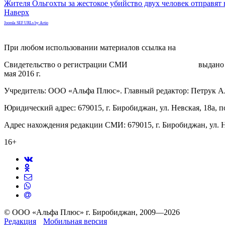
Жителя Ольгохты за жестокое убийство двух человек отправят
Наверх
Joomla SEF URLs by Artio
При любом использовании материалов ссылка на
gorodnabire.ru
Свидетельство о регистрации СМИ
ЭЛ № ФС 77-65771
выдано 
мая 2016 г.
Учредитель: ООО «Альфа Плюс». Главный редактор: Петрук А
Юридический адрес: 679015, г. Биробиджан, ул. Невская, 18а, п
Адрес нахождения редакции СМИ: 679015, г. Биробиджан, ул. Н
16+
© ООО «Альфа Плюс» г. Биробиджан, 2009—2026
Редакция
Мобильная версия