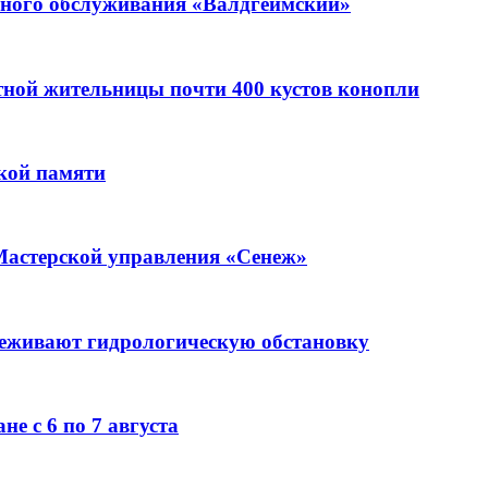
ьного обслуживания «Валдгеймский»
стной жительницы почти 400 кустов конопли
кой памяти
Мастерской управления «Сенеж»
леживают гидрологическую обстановку
е с 6 по 7 августа