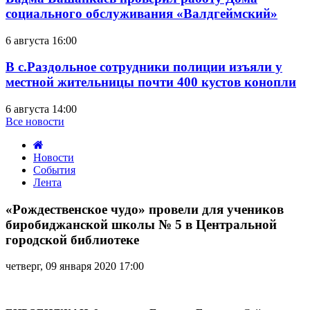
социального обслуживания «Валдгеймский»
6 августа 16:00
В с.Раздольное сотрудники полиции изъяли у
местной жительницы почти 400 кустов конопли
6 августа 14:00
Все новости
Новости
События
Лента
«Рождественское
чудо»
«Рождественское чудо» провели для учеников
провели
биробиджанской школы № 5 в Центральной
для
городской библиотеке
учеников
биробиджанской
четверг, 09 января 2020 17:00
школы
№
5
в