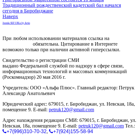
Традиционный рождественский кадетский бал начался
сегодня в Биробиджане
Наверх
Joomla SEF URLs by Artio
При любом использовании материалов ссылка на
gorodnabire.ru
обязательна. Цитирование в Интернете
возможно только при наличии активной гиперссылки.
Свидетельство о регистрации СМИ
ЭЛ № ФС 77-65771
выдано Федеральной службой по надзору в сфере связи,
информационных технологий и массовых коммуникаций
(Роскомнадзор) 20 мая 2016 г.
Учредитель: ООО «Альфа Плюс». Главный редактор: Петрук
Александр Анатольевич
Юридический адрес: 679015, г. Биробиджан, ул. Невская, 18а,
помещение 9. E-mail:
petruk120@gmail.com
Адрес нахождения редакции СМИ: 679015, г. Биробиджан, ул.
Невская, 18а, помещение 9. E-mail:
petruk120@gmail.com
Тел.:
+7(996)310-70-32
,
+7(924)155-58-94