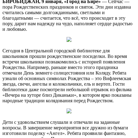
БИРОБИДЖАН, 9 января, «Город на Бире»
— Сейчас —
Центральной
пора Рождественских праздников и святок. Эти дни издавна
городской
считались самыми долгожданными, светлыми и
библиотеке
благодатными — считается, что всё, что происходит в эту
пору, дарит нам надежду на чудо, наполняет сердце радостью
и любовью.
Сегодня в Центральной городской библиотеке для
школьников прошли рождественские посиделки. Во время
встречи школьники познакомились с историей появления
Рождества. Например, раньше вместо этого праздника
отмечали День зимнего солнцестояния или Коляду. Ребята
узнали об основных символах Рождества – это Вифлеемская
звезда, свечи, ангелы и колокольчики, ель и вертеп. Гости
библиотеки даже посмотрели небольшой отрывок из фильма
«Вечера на хуторе близ Диканьки», в котором ярко показаны
народные традиции колядования перед Рождеством.
Дети с удовольствием слушали и отвечали на заданные
вопросы. В завершение мероприятия все дружно из бумаги
изготовили поделку «Ангел». Ребята проявили фантазию,