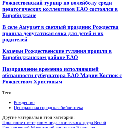
Рождественский турнир по волейболу среди
педагогических коллективов ЕАО состоялся в
Биробиджане
В селе Амурзет в светлый праздник Рождества
прошла депутатская елка для детей и их
родителей
Казачьи Рождественские гуляния прошли в
Биробиджанском районе ЕАО
Поздравление временно исполняющей
обязанности губернатора ЕАО Марии Костюк с
Рождеством Христовым
Теги
Рождество
Центральная городская библиотека
Другие материалы в этой категории:
Прощание с ветераном педагогического труда Верой
Григорьевной Марютиной состоится 10 января