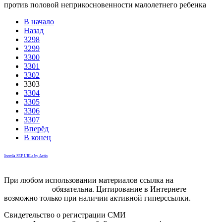
против половой неприкосновенности малолетнего ребенка
В начало
Назад
3298
3299
3300
3301
3302
3303
3304
3305
3306
3307
Вперёд
В конец
Joomla SEF URLs by Artio
При любом использовании материалов ссылка на
gorodnabire.ru
обязательна. Цитирование в Интернете
возможно только при наличии активной гиперссылки.
Свидетельство о регистрации СМИ
ЭЛ № ФС 77-65771