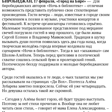
БИРОБИДЖАН, 17 февраля, «Город на Бире»
—
Для
книги
биробиджанских авторов «Ночь в библиотеке» – отличная
возможность представить публично свои стихотворные
произведения. Гости вечера – люди, известные в городе своим
стремлением к поэзии и музыке, участники концертов и
фестивалей. К встрече организаторы готовились серьёзно.
Маленькое театрализованное представление под мерцание
свечей погрузило гостей в мир прошлого, где были живы
Сергей Есенин и Владимир Маяковский. Традиция в шутку
вызывать души поэтов появилась здесь два года назад, когда
творческая молодёжь города впервые колдовала над
сценарием «Ночи в библиотеке». Тогда в зал «захаживал» сам
Шолом-Алейхем. Теперь перед зрителями в поэтической
схватке сошлись сельский буян и пролетарский гений.
Поэтическую беседу поддержали и молодые биробиджанские
авторы.
Среди гостей оказались и те люди, о чьих талантах мы уже
рассказывали на страницах «Ди Вох». Поэтесса Алёна
Зубарева заметно повзрослела. Сейчас ей уже четырнадцать.
Но девушка осталась такой же скромной.
– Сегодня у Алёны болит горло, ей будет трудно выступать.
Поэтому за неё стихи прочитаю я. Вообще она не любит
читать свои стихи, – говорит её мама Елена Александровна. –