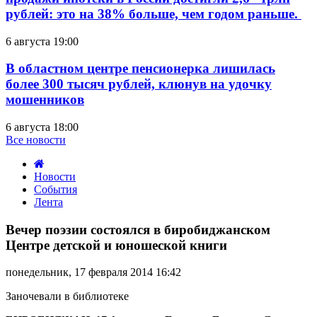
рублей: это на 38% больше, чем годом раньше.
6 августа 19:00
В областном центре пенсионерка лишилась
более 300 тысяч рублей, клюнув на удочку
мошенников
6 августа 18:00
Все новости
Новости
События
Лента
Вечер
поэзии
Вечер поэзии состоялся в биробиджанском
состоялся
Центре детской и юношеской книги
в
биробиджанском
понедельник, 17 февраля 2014 16:42
Центре
детской
Заночевали в библиотеке
и
юношеской