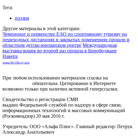
Теги
поэзия
Другие материалы в этой категории:
Чемпионат и первенство ЕАО по спортивному туризму на
пешеходных дистанциях в закрытых помещениях прошли в
областном детско-юношеском центре
Международная
выставка кошек во второй раз прошла в Биробиджане
Наверх
Joomla SEF URLs by Artio
При любом использовании материалов ссылка на
gorodnabire.ru
обязательна. Цитирование в Интернете
возможно только при наличии активной гиперссылки.
Свидетельство о регистрации СМИ
ЭЛ № ФС 77-65771
выдано Федеральной службой по надзору в сфере связи,
информационных технологий и массовых коммуникаций
(Роскомнадзор) 20 мая 2016 г.
Учредитель: ООО «Альфа Плюс». Главный редактор: Петрук
Александр Анатольевич