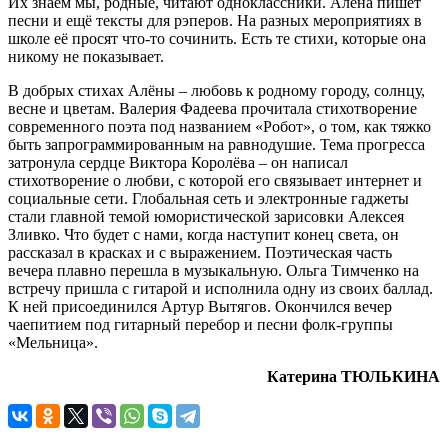
Их знаем мы, родные, читают одноклассники. Алёна пишет
песни и ещё тексты для рэперов. На разных мероприятиях в
школе её просят что-то сочинить. Есть те стихи, которые она
никому не показывает.
В добрых стихах Алёны – любовь к родному городу, солнцу,
весне и цветам. Валерия Фадеева прочитала стихотворение
современного поэта под названием «Робот», о том, как тяжко
быть запрограммированным на равнодушие. Тема прогресса
затронула сердце Виктора Королёва – он написал
стихотворение о любви, с которой его связывает интернет и
социальные сети. Глобальная сеть и электронные гаджеты
стали главной темой юмористической зарисовки Алексея
Зливко. Что будет с нами, когда наступит конец света, он
рассказал в красках и с выражением. Поэтическая часть
вечера плавно перешла в музыкальную. Ольга Тимченко на
встречу пришла с гитарой и исполнила одну из своих баллад.
К ней присоединился Артур Вытягов. Окончился вечер
чаепитием под гитарный перебор и песни фолк-группы
«Мельница».
Катерина ТЮЛЬКИНА