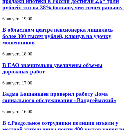
продажи ипотеки в России достигли 2,6* трлн
рублей: это на 38% больше, чем годом раньше.
6 августа 19:00
В областном центре пенсионерка лишилась
более 300 тысяч рублей, клюнув на удочку
мошенников
6 августа 18:00
В ЕАО значительно увеличены объемы
дорожных работ
6 августа 17:00
Бадма Башанкаев проверил работу Дома
социального обслуживания «Валдгеймский»
6 августа 16:00
В с.Раздольное сотрудники полиции изъяли у
местной жительницы почти 400 кустов конопли