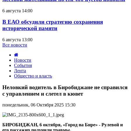
6 августа 14:00
В ЕАО обсудили стратегию сохранения
исторической памяти
6 августа 13:00
Все новости
Новости
События
Лента
Общество и власть
Неловкий
водитель
Неловкий водитель в Биробиджане не справился
в
с управлением и слетел в кювет
Биробиджане
не
понедельник, 06 Октября 2025 15:30
справился
с
управлением
и
БИРОБИДЖАН, 6 октября, «Город на Бире» - Рулевой и
слетел
его пассажир получили травмы.